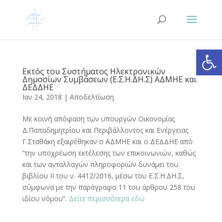
Ανοίξτε
Εκτός του Συστήματος Ηλεκτρονικών
Δημοσίων Συμβάσεων (Ε.Σ.Η.ΔΗ.Σ) ΑΔΜΗΕ και
ΔΕΔΔΗΕ
Ιαν 24, 2018
|
Αποδελτίωση
Με κοινή απόφαση των υπουργών Οικονομίας
Δ.Παπαδημητρίου και Περιβάλλοντος και Ενέργειας
Γ.Σταθάκη εξαιρέθηκαν ο ΑΔΜΗΕ και ο ΔΕΔΔΗΕ από
“την υποχρέωση εκτέλεσης των επικοινωνιών, καθώς
και των ανταλλαγών πληροφοριών δυνάμει του
βιβλίου ΙΙ του ν. 4412/2016, μέσω του Ε.Σ.Η.ΔΗ.Σ,
σύμφωνα με την παράγραφο 11 του άρθρου 258 του
ιδίου νόμου”.
Δείτε περισσότερα εδώ