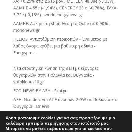
ΧΑ: +0,25% στις 2.615 μον., METLEN 48,38e (-0,33%),
ΑΔΜΗΕ 4,55e (-1,94%), CENERGY 23 e (-0,78%), ΕΛΧΑ
3,72e (-0,13%) - worldenergynews.gr
ΑΔΜΗΕ: Αύξησε τη short θέση το Qube σε 0,90% -
mononews.gr
HELIOS: Αντιστάθμιση περικοπών - Ένα μέτρο με
λάθος όνομα κρύβει μια βαθύτερη αδικία -
Energypress
Νέα στρατηγική κίνηση της ΔΕΗ με εξαγορές
θυγατρικών στην Πολωνία και Ουγγαρία -
sofokleous10.gr
ECO NEWS BY ΔΕΗ - Skai.gr
ΔΕΗ: Νέο deal για ΑΠΕ άνω των 2 GW σε Πολωνία και
Ουγγαρία - Dnews
Ομιλος ΔΕΗ: Νέα συμφωνία για χαρτοφυλάκιο έργων
Χρησιμοποιούμε cookies για να σας προσφέρουμε μία
ΑΠΕ άνω των 2 GW - Kathimerini
καλύτερη εμπειρία περιήγησης στον ιστότοπό μας.
Μπορείτε να μάθετε περισσότερα για τα cookies που
ΔΕΗ: Κίνηση-ματ άνω των 2 GW στην Κεντρική