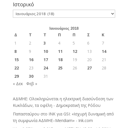
Ιστορικό
Ιστορικό
Ιανουάριος 2018
Δ
Τ
Τ
Π
Π
Σ
Κ
1
2
3
4
5
6
7
8
9
10
11
12
13
14
15
16
17
18
19
20
21
22
23
24
25
26
27
28
29
30
31
« Δεκ
Φεβ »
ΑΔΜΗΕ: Ολοκληρώνεται η ηλεκτρική διασύνδεση των
Κυκλάδων, τα οφέλη - Δημοκρατική της Ρόδου
Παπασταύρου στο INK για GSI: «Ισχυρή δυναμική από
τη συμφωνία ΑΔΜΗΕ–Meridiam» - Ink.com