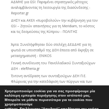
ΑΔΜΗΕ για GSI: Παραμένει στρατηγικός μέτοχος
αναλαμβάνοντας τη λειτουργία της διασύνδεσης -
Reporter.gr
ΔΗΣΥ και ΑΚΕΛ «πυροβολούν» την κυβέρνηση για τον
GSI – Ζητούν απαντήσεις για τη Meridiam, το κόστος
και τις δεσμεύσεις της Κύπρου - ΠΟΛΙΤΗΣ
Άρτα: Συνελήφθησαν δύο στελέχη ΔΕΔΔΗΕ για τη
φωτιά σε υποσταθμό της ΔΕΗ έπειτα από έκρηξη σε
μετασχηματιστή - ENIKOS
Γενική συνέλευση του Πανελλαδικού Συνταξιούχων
ΔΕΗ - eleftheria.gr
Έντονη αντίδραση των συνταξιούχων ΔΕΗ Π.Ε.
Φλώρινας για την κατεδάφιση των πύργων και των
εγκαταστάσεων της ΔΕΗ - neaflorina.gr
Χρησιμοποιούμε cookies για να σας προσφέρουμε μία
Χ.Α.: Μοιρασμένο το ταμπλό – Υπεραπόδοση για
καλύτερη εμπειρία περιήγησης στον ιστότοπό μας.
Metlen, «βαρίδια» Viohalco και ΔΕΗ - Business Voice
Μπορείτε να μάθετε περισσότερα για τα cookies που
χρησιμοποιούμε
Χρηματιστήριο: Τι συμβαίνει σε Metlen, Αlter Ego,
settings
.
Επιλέγοντας "Αποδοχή" αποδέχεστε την χρήση