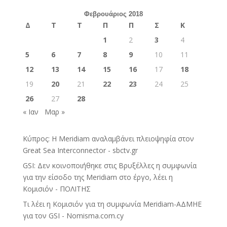
Φεβρουάριος 2018
Δ
Τ
Τ
Π
Π
Σ
Κ
1
2
3
4
5
6
7
8
9
10
11
12
13
14
15
16
17
18
19
20
21
22
23
24
25
26
27
28
« Ιαν
Μαρ »
Κύπρος: Η Meridiam αναλαμβάνει πλειοψηφία στον
Great Sea Interconnector - sbctv.gr
GSI: Δεν κοινοποιήθηκε στις Βρυξέλλες η συμφωνία
για την είσοδο της Meridiam στο έργο, λέει η
Κομισιόν - ΠΟΛΙΤΗΣ
Τι λέει η Κομισιόν για τη συμφωνία Meridiam-ΑΔΜΗΕ
για τον GSI - Nomisma.com.cy