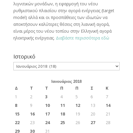
λιγνιτικών μονάδων, η εφαρμογή του νέου
ρυθμιστικού πλαισίου στην αγορά ενέργειας (target
model) αλλά και οι προσπάθειες των ιδιωτών να
αποκτήσουν καλύτερες θέσεις στη λιανική αγορά,
είναι μέρος του νέου τοπίου στην Ελληνική αγορά
ηλεκτρικής ενέργειας.
Διαβάστε περισσότερα εδώ
Ιστορικό
Ιστορικό
Ιανουάριος 2018
Δ
Τ
Τ
Π
Π
Σ
Κ
1
2
3
4
5
6
7
8
9
10
11
12
13
14
15
16
17
18
19
20
21
22
23
24
25
26
27
28
29
30
31