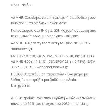
« Δεκ
Φεβ »
ΑΔΜΗΕ: Ολοκληρώνεται η ηλεκτρική διασύνδεση των
Κυκλάδων, τα οφέλη - PowerGame
Παπασταύρου στο INK για GSI: «Ισχυρή δυναμική από
τη συμφωνία ΑΔΜΗΕ–Meridiam» - Ink.com
ΑΔΜΗΕ: Αύξησε τη short θέση το Qube σε 0,90% -
mononews.gr
ΧΑ: +0,25% στις 2.615 μον., METLEN 48,38e (-0,33%),
ΑΔΜΗΕ 4,55e (-1,94%), CENERGY 23 e (-0,78%), ΕΛΧΑ
3,72e (-0,13%) - worldenergynews.gr
HELIOS: Αντιστάθμιση περικοπών - Ένα μέτρο με
λάθος όνομα κρύβει μια βαθύτερη αδικία -
Energypress
ΔΕΗ: Ανεβαίνει level στην Ευρώπη – Πώς «κλειδώνει»
πάνω από 90% του στόχου του 2030 - imerisia.gr