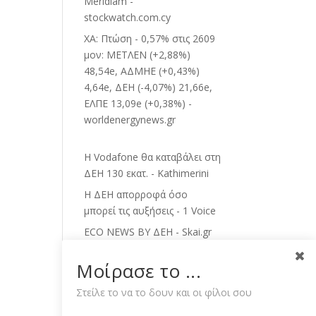
Meridiam -
stockwatch.com.cy
ΧΑ: Πτώση - 0,57% στις 2609
μον: ΜΕΤΛΕΝ (+2,88%)
48,54e, ΑΔΜΗΕ (+0,43%)
4,64e, ΔΕΗ (-4,07%) 21,66e,
ΕΛΠΕ 13,09e (+0,38%) -
worldenergynews.gr
Η Vodafone θα καταβάλει στη
ΔΕΗ 130 εκατ. - Kathimerini
Η ΔΕΗ απορροφά όσο
μπορεί τις αυξήσεις - 1 Voice
ECO NEWS BY ΔΕΗ - Skai.gr
Μυτιληναίος: Τα μηνύματα
Μοίρασε το ...
και τα... fingers crossed-
Τσίπρας: Οι ανεξάρτητοι και
Στείλε το να το δουν και οι φίλοι σου
το χαμηλό μονοψήφιο-Tips