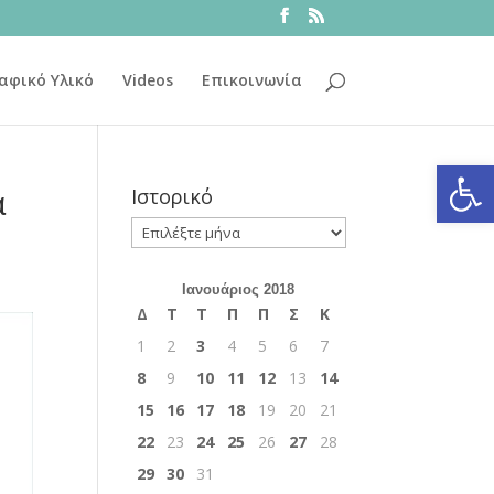
αφικό Υλικό
Videos
Επικοινωνία
Ανοίξτε
α
Ιστορικό
Ιστορικό
Ιανουάριος 2018
Δ
Τ
Τ
Π
Π
Σ
Κ
1
2
3
4
5
6
7
8
9
10
11
12
13
14
15
16
17
18
19
20
21
22
23
24
25
26
27
28
29
30
31