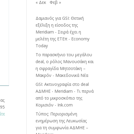
« Δεκ
Φεβ »
Δαμιανός για GSI: Θετική
εξέλιξη η είσοδος της
Meridiam - Σειρά έχει η
μελέτη της ΕΤΕπ - Economy
Today
Το παρασκήνιο του μεγάλου
deal, ο ρόλος Μανουσάκη και
η σφραγίδα Μητσοτάκη –
Μακρόν - Μακεδονικά Νέα
GSI: Ακτινογραφία στο deal
ΑΔΜΗΕ - Meridiam - Τι περνά
από το μικροσκόπιο της
μας
Κομισιόν - Ink.com
195
Τύπος: Περιορισμένη
ίτε
ενημέρωση της Λευκωσίας
για τη συμφωνία ΑΔΜΗΕ –