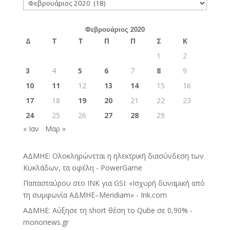
Ιστορικό
Φεβρουάριος 2020
Δ
Τ
Τ
Π
Π
Σ
Κ
1
2
3
4
5
6
7
8
9
10
11
12
13
14
15
16
17
18
19
20
21
22
23
24
25
26
27
28
29
« Ιαν
Μαρ »
ΑΔΜΗΕ: Ολοκληρώνεται η ηλεκτρική διασύνδεση των
Κυκλάδων, τα οφέλη - PowerGame
Παπασταύρου στο INK για GSI: «Ισχυρή δυναμική από
τη συμφωνία ΑΔΜΗΕ–Meridiam» - Ink.com
ΑΔΜΗΕ: Αύξησε τη short θέση το Qube σε 0,90% -
mononews.gr