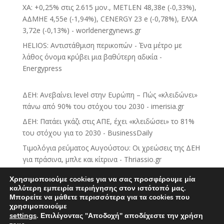
ΧΑ: +0,25% στις 2.615 μον., METLEN 48,38e (-0,33%),
ΑΔΜΗΕ 4,55e (-1,94%), CENERGY 23 e (-0,78%), ΕΛΧΑ
3,72e (-0,13%) - worldenergynews.gr
HELIOS: Αντιστάθμιση περικοπών - Ένα μέτρο με
λάθος όνομα κρύβει μια βαθύτερη αδικία -
Energypress
ΔΕΗ: Ανεβαίνει level στην Ευρώπη – Πώς «κλειδώνει»
πάνω από 90% του στόχου του 2030 - imerisia.gr
ΔΕΗ: Πατάει γκάζι στις ΑΠΕ, έχει «κλειδώσει» το 81%
του στόχου για το 2030 - BusinessDaily
Τιμολόγια ρεύματος Αυγούστου: Οι χρεώσεις της ΔΕΗ
για πράσινα, μπλε και κίτρινα - Thriassio.gr
ΔΕΗ: Αμετάβλητες οι τιμές του πράσινου τιμολογίου
Χρησιμοποιούμε cookies για να σας προσφέρουμε μία
ρεύματος για τον Αύγουστο - CNN.gr
καλύτερη εμπειρία περιήγησης στον ιστότοπό μας.
Μπορείτε να μάθετε περισσότερα για τα cookies που
Νέα στρατηγική κίνηση της ΔΕΗ με εξαγορές
χρησιμοποιούμε
θυγατρικών στην Πολωνία και Ουγγαρία -
settings
.
Επιλέγοντας "Αποδοχή" αποδέχεστε την χρήση
sofokleous10.gr