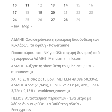
10
11
12
13
14
15
16
17
18
19
20
21
22
23
24
25
26
27
28
29
« Ιαν
Μαρ »
ΑΔΜΗΕ: Ολοκληρώνεται η ηλεκτρική διασύνδεση των
Κυκλάδων, τα οφέλη - PowerGame
Παπασταύρου στο INK για GSI: «Ισχυρή δυναμική από
τη συμφωνία ΑΔΜΗΕ–Meridiam» - Ink.com
ΑΔΜΗΕ: Αύξησε τη short θέση το Qube σε 0,90% -
mononews.gr
ΧΑ: +0,25% στις 2.615 μον., METLEN 48,38e (-0,33%),
ΑΔΜΗΕ 4,55e (-1,94%), CENERGY 23 e (-0,78%), ΕΛΧΑ
3,72e (-0,13%) - worldenergynews.gr
HELIOS: Αντιστάθμιση περικοπών - Ένα μέτρο με
λάθος όνομα κρύβει μια βαθύτερη αδικία -
Energypress