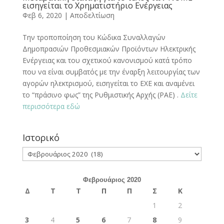
εισηγείται το Χρηματιστήριο Ενέργειας
Φεβ 6, 2020
|
Αποδελτίωση
Την τροποποίηση του Κώδικα Συναλλαγών
Δημοπρασιών Προθεσμιακών Προϊόντων Ηλεκτρικής
Ενέργειας και του σχετικού κανονισμού κατά τρόπο
που να είναι συμβατός με την έναρξη λειτουργίας των
αγορών ηλεκτρισμού, εισηγείται το ΕΧΕ και αναμένει
το “πράσινο φως” της Ρυθμιστικής Αρχής (ΡΑΕ) .
Δείτε
περισσότερα εδώ
Ιστορικό
Ιστορικό
Φεβρουάριος 2020
Δ
Τ
Τ
Π
Π
Σ
Κ
1
2
3
4
5
6
7
8
9