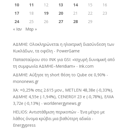
10
11
12
13
14
15
16
17
18
19
20
21
22
23
24
25
26
27
28
29
« Ιαν
Μαρ »
ΑΔΜΗΕ: Ολοκληρώνεται η ηλεκτρική διασύνδεση των
Κυκλάδων, τα οφέλη - PowerGame
Παπασταύρου στο INK για GSI: «Ισχυρή δυναμική από
τη συμφωνία ΑΔΜΗΕ–Meridiam» - Ink.com
ΑΔΜΗΕ: Αύξησε τη short θέση το Qube σε 0,90% -
mononews.gr
ΧΑ: +0,25% στις 2.615 μον., METLEN 48,38e (-0,33%),
ΑΔΜΗΕ 4,55e (-1,94%), CENERGY 23 e (-0,78%), ΕΛΧΑ
3,72e (-0,13%) - worldenergynews.gr
HELIOS: Αντιστάθμιση περικοπών - Ένα μέτρο με
λάθος όνομα κρύβει μια βαθύτερη αδικία -
Energypress