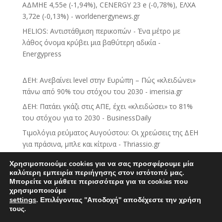
ΑΔΜΗΕ 4,55e (-1,94%), CENERGY 23 e (-0,78%), ΕΛΧΑ
3,72e (-0,13%) - worldenergynews.gr
HELIOS: Αντιστάθμιση περικοπών - Ένα μέτρο με
λάθος όνομα κρύβει μια βαθύτερη αδικία -
Energypress
ΔΕΗ: Ανεβαίνει level στην Ευρώπη – Πώς «κλειδώνει»
πάνω από 90% του στόχου του 2030 - imerisia.gr
ΔΕΗ: Πατάει γκάζι στις ΑΠΕ, έχει «κλειδώσει» το 81%
του στόχου για το 2030 - BusinessDaily
Τιμολόγια ρεύματος Αυγούστου: Οι χρεώσεις της ΔΕΗ
για πράσινα, μπλε και κίτρινα - Thriassio.gr
ΔΕΗ: Αμετάβλητες οι τιμές του πράσινου τιμολογίου
Χρησιμοποιούμε cookies για να σας προσφέρουμε μία
ρεύματος για τον Αύγουστο - CNN.gr
καλύτερη εμπειρία περιήγησης στον ιστότοπό μας.
Μπορείτε να μάθετε περισσότερα για τα cookies που
Νέα στρατηγική κίνηση της ΔΕΗ με εξαγορές
χρησιμοποιούμε
θυγατρικών στην Πολωνία και Ουγγαρία -
settings
.
Επιλέγοντας "Αποδοχή" αποδέχεστε την χρήση
sofokleous10.gr
τους.