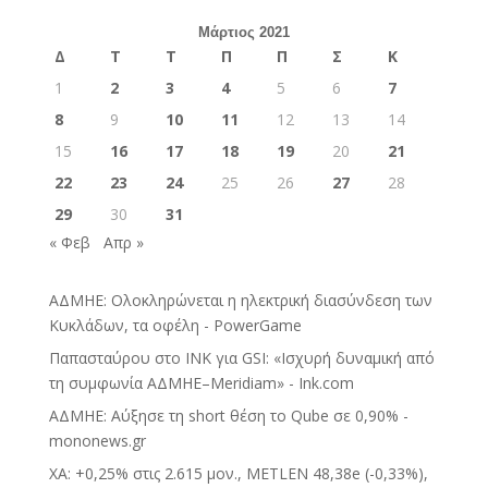
Μάρτιος 2021
Δ
Τ
Τ
Π
Π
Σ
Κ
1
2
3
4
5
6
7
8
9
10
11
12
13
14
15
16
17
18
19
20
21
22
23
24
25
26
27
28
29
30
31
« Φεβ
Απρ »
ΑΔΜΗΕ: Ολοκληρώνεται η ηλεκτρική διασύνδεση των
Κυκλάδων, τα οφέλη - PowerGame
Παπασταύρου στο INK για GSI: «Ισχυρή δυναμική από
τη συμφωνία ΑΔΜΗΕ–Meridiam» - Ink.com
ΑΔΜΗΕ: Αύξησε τη short θέση το Qube σε 0,90% -
mononews.gr
ΧΑ: +0,25% στις 2.615 μον., METLEN 48,38e (-0,33%),