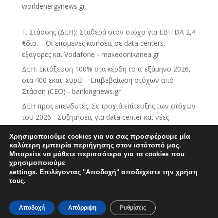
worldenergynews.gr
Γ. Στάσσης (ΔΕΗ): Σταθερά στον στόχο για EBITDA 2,4
€δισ. – Οι επόμενες κινήσεις σε data centers,
εξαγορές και Vodafone - makedonikanea.gr
ΔΕΗ: Εκτόξευση 100% στα κέρδη το α’ εξάμηνο 2026,
στα 400 εκατ. ευρώ – Επιβεβαίωση στόχων από
Στάσση (CEO) - bankingnews.gr
ΔΕΗ προς επενδυτές: Σε τροχιά επίτευξης των στόχων
του 2026 - Συζητήσεις για data center και νέες
επενδύσεις στο εξωτερικό - Skai.gr
Χρησιμοποιούμε cookies για να σας προσφέρουμε μία
ΔΕΗ: Ισχυρό α΄ εξάμηνο με προσαρμοσμένο EBITDA
καλύτερη εμπειρία περιήγησης στον ιστότοπό μας.
Μπορείτε να μάθετε περισσότερα για τα cookies που
στα €1,2 δισ. - newmoney.gr
χρησιμοποιούμε
Γιώργος Στάσσης (ΔΕΗ): Παραμένουμε σε τροχιά
settings
.
Επιλέγοντας "Αποδοχή" αποδέχεστε την χρήση
επίτευξης των στόχων μας - mononews.gr
τους.
Αποδοχή
Απόρριψη
Ρυθμίσεις