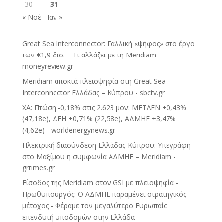
30
31
« Νοέ
Ιαν »
Great Sea Interconnector: Γαλλική «ψήφος» στο έργο
των €1,9 δισ. – Τι αλλάζει με τη Meridiam -
moneyreview.gr
Meridiam αποκτά πλειοψηφία στη Great Sea
Interconnector Ελλάδας – Κύπρου - sbctv.gr
ΧΑ: Πτώση -0,18% στις 2.623 μον: ΜΕΤΛΕΝ +0,43%
(47,18e), ΔΕΗ +0,71% (22,58e), ΑΔΜΗΕ +3,47%
(4,62e) - worldenergynews.gr
Ηλεκτρική διασύνδεση Ελλάδας-Κύπρου: Υπεγράφη
στο Μαξίμου η συμφωνία ΑΔΜΗΕ – Meridiam -
grtimes.gr
Eίσοδος της Meridiam στον GSI με πλειοψηφία -
Πρωθυπουργός: Ο ΑΔΜΗΕ παραμένει στρατηγικός
μέτοχος - Φέραμε τον μεγαλύτερο Ευρωπαίο
επενδυτή υποδομών στην Ελλάδα -