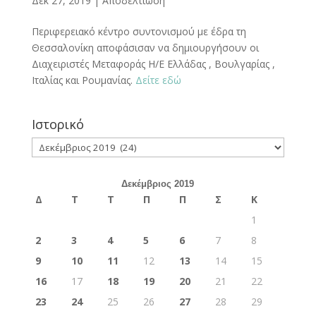
Δεκ 27, 2019
|
Αποδελτίωση
Περιφερειακό κέντρο συντονισμού με έδρα τη
Θεσσαλονίκη αποφάσισαν να δημιουργήσουν οι
Διαχειριστές Μεταφοράς Η/Ε Ελλάδας , Βουλγαρίας ,
Ιταλίας και Ρουμανίας.
Δείτε εδώ
Ιστορικό
Ιστορικό
Δεκέμβριος 2019
Δ
Τ
Τ
Π
Π
Σ
Κ
1
2
3
4
5
6
7
8
9
10
11
12
13
14
15
16
17
18
19
20
21
22
23
24
25
26
27
28
29