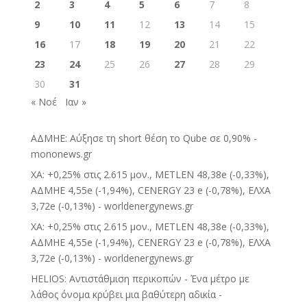
2
3
4
5
6
7
8
9
10
11
12
13
14
15
16
17
18
19
20
21
22
23
24
25
26
27
28
29
30
31
« Νοέ
Ιαν »
ΑΔΜΗΕ: Αύξησε τη short θέση το Qube σε 0,90% -
mononews.gr
ΧΑ: +0,25% στις 2.615 μον., METLEN 48,38e (-0,33%),
ΑΔΜΗΕ 4,55e (-1,94%), CENERGY 23 e (-0,78%), ΕΛΧΑ
3,72e (-0,13%) - worldenergynews.gr
ΧΑ: +0,25% στις 2.615 μον., METLEN 48,38e (-0,33%),
ΑΔΜΗΕ 4,55e (-1,94%), CENERGY 23 e (-0,78%), ΕΛΧΑ
3,72e (-0,13%) - worldenergynews.gr
HELIOS: Αντιστάθμιση περικοπών - Ένα μέτρο με
λάθος όνομα κρύβει μια βαθύτερη αδικία -