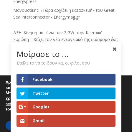
Energypress
Μανουσάκης: «Τώρα αρχίζει η κατασκευή» του Great
Sea Interconnector - Energymag.gr
ΔΕΗ: Κίνηση-ματ άνω των 2 GW στην Κεντρική
Ευρώπη – Χτίζει τον νέο ενεργειακό της διάδρομο έως
το 2030 - sofokleous10.gr
Μοίρασε το ...
ΔΕΗ: Νέα συμφωνία για ΑΠΕ άνω των 2 GW στην
Πολωνία και την Ουγγαρία - sofokleous10.gr
Στείλε το να το δουν και οι φίλοι σου
ΔΕΗ: νέο άλμα με χαρτοφυλάκιο ΑΠΕ άνω των 2 GW -
toManifesto.gr
Facebook
Χρησιμοποιούμε cookies για να σας προσφέρουμε μία
Πολωνία – Ουγγαρία: Η ΔΕΗ χτίζει πράσινο
καλύτερη εμπειρία περιήγησης στον ιστότοπό μας.
Μπορείτε να μάθετε περισσότερα για τα cookies που
χαρτοφυλάκιο 2 GW - sbctv.gr
Twitter
χρησιμοποιούμε
ΔΕΗ: Εξαγοράζει χαρτοφυλάκιο ΑΠΕ άνω των 2 GW σε
settings
.
Επιλέγοντας "Αποδοχή" αποδέχεστε την χρήση
Google+
Πολωνία και Ουγγαρία - BusinessDaily
τους.
Gmail
Αποδοχή
Απόρριψη
Ρυθμίσεις