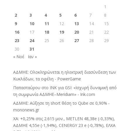
1
2
3
4
5
6
7
8
9
10
11
12
13
14
15
16
17
18
19
20
21
22
23
24
25
26
27
28
29
30
31
« Νοέ
Ιαν »
ΑΔΜΗΕ: Ολοκληρώνεται η ηλεκτρική διασύνδεση των
Κυκλάδων, τα οφέλη - PowerGame
Παπασταύρου στο INK για GSI: «Ισχυρή δυναμική από
τη συμφωνία ΑΔΜΗΕ–Meridiam» - Ink.com
ΑΔΜΗΕ: Αύξησε τη short θέση το Qube σε 0,90% -
mononews.gr
ΧΑ: +0,25% στις 2.615 μον., METLEN 48,38e (-0,33%),
ΑΔΜΗΕ 4,55e (-1,94%), CENERGY 23 e (-0,78%), ΕΛΧΑ