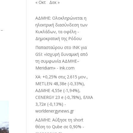
« Οκτ
Δεκ »
ΑΔΜΗΕ: Ολοκληρώνεται η
ηλεκτρική διασύνδεση των
 –
Κυκλάδων, τα οφέλη -
Δημοκρατική της Ρόδου
Παπασταύρου στο INK για
GSI: «Ισχυρή δυναμική από
τη συμφωνία ΑΔΜΗΕ–
Meridiam» - Ink.com
ΧΑ: +0,25% στις 2.615 μον.,
METLEN 48,38e (-0,33%),
ΑΔΜΗΕ 4,55e (-1,94%),
CENERGY 23 e (-0,78%), ΕΛΧΑ
3,72e (-0,13%) -
worldenergynews.gr
ΑΔΜΗΕ: Αύξησε τη short
θέση το Qube σε 0,90% -