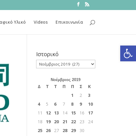
αφικό Υλικό
Videos
Επικοινωνία
Ανοίξτε
Ιστορικό
Ιστορικό
Νοέμβριος 2019
Δ
Τ
Τ
Π
Π
Σ
Κ
1
2
3
4
5
6
7
8
9
10
11
12
13
14
15
16
17
18
19
20
21
22
23
24
25
26
27
28
29
30