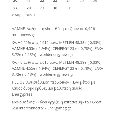
20
21
22
23
24
25
26
27
28
29
30
31
« Απρ
Ιούν »
ΑΔΜΗΕ: Αύξησε τη short θέση το Qube σε 0,90% -
mononews.gr
ΧΑ: +0,25% στις 2.615 μον., METLEN 48,38e (-0,33%),
ΑΔΜΗΕ 4,55e (-1,94%), CENERGY 23 e (-0,78%), ΕΛΧΑ
3,72e (-0,13%) - worldenergynews.gr
ΧΑ: +0,25% στις 2.615 μον., METLEN 48,38e (-0,33%),
ΑΔΜΗΕ 4,55e (-1,94%), CENERGY 23 e (-0,78%), ΕΛΧΑ
3,72e (-0,13%) - worldenergynews.gr
HELIOS: Αντιστάθμιση περικοπών - Ένα μέτρο με
λάθος όνομα κρύβει μια βαθύτερη αδικία -
Energypress
Μανουσάκης: «Τώρα αρχίζει η κατασκευή» του Great
Sea Interconnector - Energymag.gr