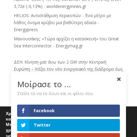
3,72e (-0,13%) - worldenergynews.gr
HELIOS: Αντιστάθμιση περικοπών - Ένα μέτρο με
λάθος όνομα κρύβει μια βαθύτερη αδικία -
Energypress
Μανουσάκης: «Τώρα αρχίζει η κατασκευή» του Great
Sea Interconnector - Energymag.gr
ΔΕΗ: Κίνηση-ματ άνω των 2 GW στην Κεντρική
Ευρώπη – Χτίζει τον νέο ενεργειακό της διάδρομο έως
το 2030 - sofokleous10.gr
Μοίρασε το ...
ΔΕΗ: Νέα συμφωνία για ΑΠΕ άνω των 2 GW στην
Πολωνία και την Ουγγαρία - sofokleous10.gr
Στείλε το να το δουν και οι φίλοι σου
ΔΕΗ: νέο άλμα με χαρτοφυλάκιο ΑΠΕ άνω των 2 GW -
toManifesto.gr
Facebook
Χρησιμοποιούμε cookies για να σας προσφέρουμε μία
Πολωνία – Ουγγαρία: Η ΔΕΗ χτίζει πράσινο
καλύτερη εμπειρία περιήγησης στον ιστότοπό μας.
Μπορείτε να μάθετε περισσότερα για τα cookies που
χαρτοφυλάκιο 2 GW - sbctv.gr
Twitter
χρησιμοποιούμε
ΔΕΗ: Εξαγοράζει χαρτοφυλάκιο ΑΠΕ άνω των 2 GW σε
settings
.
Επιλέγοντας "Αποδοχή" αποδέχεστε την χρήση