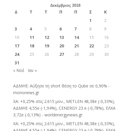
Δεκέμβριος 2018
Δ
Τ
Τ
Π
Π
Σ
Κ
1
2
3
4
5
6
7
8
9
10
11
12
13
14
15
16
17
18
19
20
21
22
23
24
25
26
27
28
29
30
31
« Νοέ
Ιαν »
ΑΔΜΗΕ: Αύξησε τη short θέση το Qube σε 0,90% -
mononews.gr
ΧΑ: +0,25% στις 2.615 μον., METLEN 48,38e (-0,33%),
ΑΔΜΗΕ 4,55e (-1,94%), CENERGY 23 e (-0,78%), ΕΛΧΑ
3,72e (-0,13%) - worldenergynews.gr
ΧΑ: +0,25% στις 2.615 μον., METLEN 48,38e (-0,33%),
ΑΔΜΗΕ 4,55e (-1,94%), CENERGY 23 e (-0,78%), ΕΛΧΑ