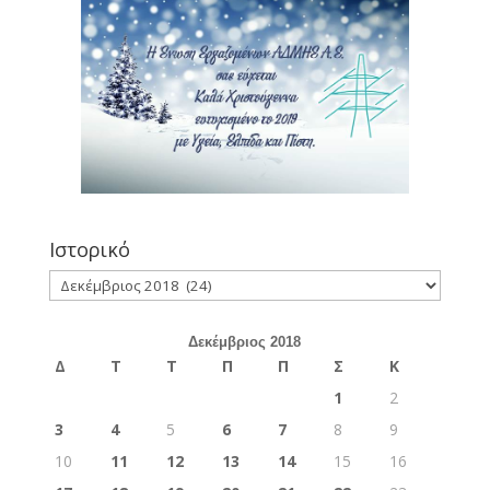
Ιστορικό
Ιστορικό
Δεκέμβριος 2018
Δ
Τ
Τ
Π
Π
Σ
Κ
1
2
3
4
5
6
7
8
9
10
11
12
13
14
15
16