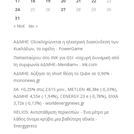
17
18
19
20
21
22
23
24
25
26
27
28
29
30
31
« Νοέ
Ιαν »
ΑΔΜΗΕ: Ολοκληρώνεται η ηλεκτρική διασύνδεση των
Κυκλάδων, τα οφέλη - PowerGame
Παπασταύρου στο INK για GSI: «Ισχυρή δυναμική από
τη συμφωνία ΑΔΜΗΕ–Meridiam» - Ink.com
ΑΔΜΗΕ: Αύξησε τη short θέση το Qube σε 0,90% -
mononews.gr
ΧΑ: +0,25% στις 2.615 μον., METLEN 48,38e (-0,33%),
ΑΔΜΗΕ 4,55e (-1,94%), CENERGY 23 e (-0,78%), ΕΛΧΑ
3,72e (-0,13%) - worldenergynews.gr
HELIOS: Αντιστάθμιση περικοπών - Ένα μέτρο με
λάθος όνομα κρύβει μια βαθύτερη αδικία -
Energypress