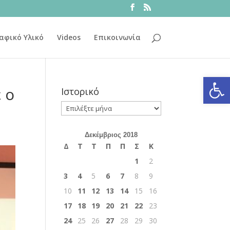
αφικό Υλικό
Videos
Επικοινωνία
Ανοίξτε
 ο
Ιστορικό
Ιστορικό
Δεκέμβριος 2018
Δ
Τ
Τ
Π
Π
Σ
Κ
1
2
3
4
5
6
7
8
9
10
11
12
13
14
15
16
17
18
19
20
21
22
23
24
25
26
27
28
29
30