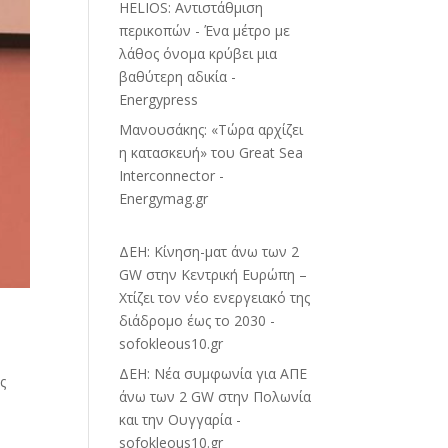
HELIOS: Αντιστάθμιση
περικοπών - Ένα μέτρο με
λάθος όνομα κρύβει μια
βαθύτερη αδικία -
Energypress
Μανουσάκης: «Τώρα αρχίζει
η κατασκευή» του Great Sea
Interconnector -
Energymag.gr
ΔΕΗ: Κίνηση-ματ άνω των 2
GW στην Κεντρική Ευρώπη –
Χτίζει τον νέο ενεργειακό της
διάδρομο έως το 2030 -
sofokleous10.gr
ΔΕΗ: Νέα συμφωνία για ΑΠΕ
ς
άνω των 2 GW στην Πολωνία
και την Ουγγαρία -
sofokleous10.gr