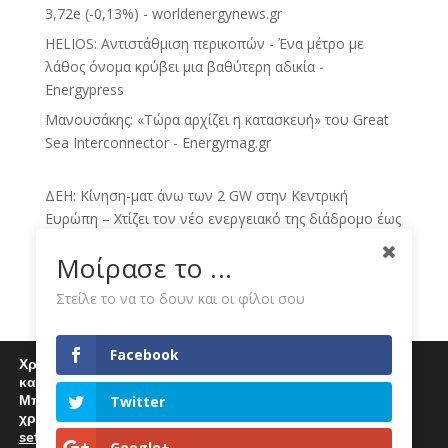
3,72e (-0,13%) - worldenergynews.gr
HELIOS: Αντιστάθμιση περικοπών - Ένα μέτρο με
λάθος όνομα κρύβει μια βαθύτερη αδικία -
Energypress
Μανουσάκης: «Τώρα αρχίζει η κατασκευή» του Great
Sea Interconnector - Energymag.gr
ΔΕΗ: Κίνηση-ματ άνω των 2 GW στην Κεντρική
Ευρώπη – Χτίζει τον νέο ενεργειακό της διάδρομο έως
το 2030 - sofokleous10.gr
Μοίρασε το ...
ΔΕΗ: Νέα συμφωνία για ΑΠΕ άνω των 2 GW στην
Πολωνία και την Ουγγαρία - sofokleous10.gr
Στείλε το να το δουν και οι φίλοι σου
ΔΕΗ: νέο άλμα με χαρτοφυλάκιο ΑΠΕ άνω των 2 GW -
toManifesto.gr
Facebook
Χρησιμοποιούμε cookies για να σας προσφέρουμε μία
Πολωνία – Ουγγαρία: Η ΔΕΗ χτίζει πράσινο
καλύτερη εμπειρία περιήγησης στον ιστότοπό μας.
χαρτοφυλάκιο 2 GW - sbctv.gr
Μπορείτε να μάθετε περισσότερα για τα cookies που
Twitter
χρησιμοποιούμε
ΔΕΗ: Εξαγοράζει χαρτοφυλάκιο ΑΠΕ άνω των 2 GW σε
settings
.
Επιλέγοντας "Αποδοχή" αποδέχεστε την χρήση
Google+