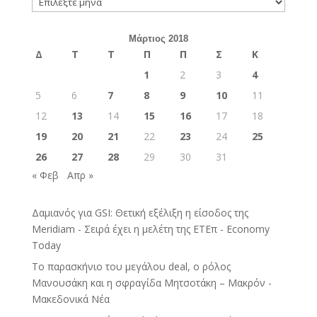
Μάρτιος 2018
Δ
Τ
Τ
Π
Π
Σ
Κ
1
2
3
4
5
6
7
8
9
10
11
12
13
14
15
16
17
18
19
20
21
22
23
24
25
26
27
28
29
30
31
« Φεβ
Απρ »
Δαμιανός για GSI: Θετική εξέλιξη η είσοδος της
Meridiam - Σειρά έχει η μελέτη της ΕΤΕπ - Economy
Today
Το παρασκήνιο του μεγάλου deal, ο ρόλος
Μανουσάκη και η σφραγίδα Μητσοτάκη – Μακρόν -
Μακεδονικά Νέα