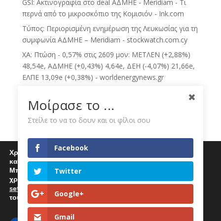
GSI: Ακτινογραφία στο deal ΑΔΜΗΕ - Meridiam - Τι
περνά από το μικροσκόπιο της Κομισιόν - Ink.com
Τύπος: Περιορισμένη ενημέρωση της Λευκωσίας για τη
συμφωνία ΑΔΜΗΕ – Meridiam - stockwatch.com.cy
ΧΑ: Πτώση - 0,57% στις 2609 μον: ΜΕΤΛΕΝ (+2,88%)
48,54e, ΑΔΜΗΕ (+0,43%) 4,64e, ΔΕΗ (-4,07%) 21,66e,
ΕΛΠΕ 13,09e (+0,38%) - worldenergynews.gr
Μοίρασε το ...
Η Vodafone θα καταβάλει στη ΔΕΗ 130 εκατ. -
Kathimerini
Στείλε το να το δουν και οι φίλοι σου
Η ΔΕΗ απορροφά όσο μπορεί τις αυξήσεις - 1 Voice
ECO NEWS BY ΔΕΗ - Skai.gr
Facebook
Χρησιμοποιούμε cookies για να σας προσφέρουμε μία
Μυτιληναίος: Τα μηνύματα και τα... fingers crossed-
καλύτερη εμπειρία περιήγησης στον ιστότοπό μας.
Τσίπρας: Οι ανεξάρτητοι και το χαμηλό μονοψήφιο-
Μπορείτε να μάθετε περισσότερα για τα cookies που
Twitter
χρησιμοποιούμε
Tips για ΔΕΗ, ΚΥΠΡ - Euro2day
settings
.
Επιλέγοντας "Αποδοχή" αποδέχεστε την χρήση
Google+
ECO NEWS BY ΔΕΗ - Skai.gr
τους.
Gmail