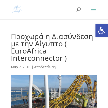
Ανοίξτε
Προχωρά η Διασύνδεση
με την Αίγυπτο (
EuroAfrica
Interconnector )
Μαρ 7, 2018
|
Αποδελτίωση