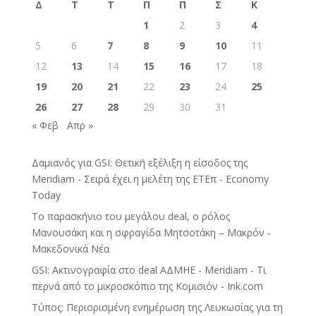
Δ
Τ
Τ
Π
Π
Σ
Κ
1
2
3
4
5
6
7
8
9
10
11
12
13
14
15
16
17
18
19
20
21
22
23
24
25
26
27
28
29
30
31
« Φεβ
Απρ »
Δαμιανός για GSI: Θετική εξέλιξη η είσοδος της
Meridiam - Σειρά έχει η μελέτη της ΕΤΕπ - Economy
Today
Το παρασκήνιο του μεγάλου deal, ο ρόλος
Μανουσάκη και η σφραγίδα Μητσοτάκη – Μακρόν -
Μακεδονικά Νέα
GSI: Ακτινογραφία στο deal ΑΔΜΗΕ - Meridiam - Τι
περνά από το μικροσκόπιο της Κομισιόν - Ink.com
Τύπος: Περιορισμένη ενημέρωση της Λευκωσίας για τη