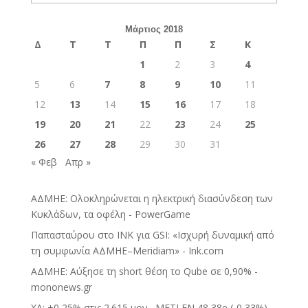
Μάρτιος 2018
Δ
Τ
Τ
Π
Π
Σ
Κ
1
2
3
4
5
6
7
8
9
10
11
12
13
14
15
16
17
18
19
20
21
22
23
24
25
26
27
28
29
30
31
« Φεβ
Απρ »
ΑΔΜΗΕ: Ολοκληρώνεται η ηλεκτρική διασύνδεση των
Κυκλάδων, τα οφέλη - PowerGame
Παπασταύρου στο INK για GSI: «Ισχυρή δυναμική από
τη συμφωνία ΑΔΜΗΕ–Meridiam» - Ink.com
ΑΔΜΗΕ: Αύξησε τη short θέση το Qube σε 0,90% -
mononews.gr
ΧΑ: +0,25% στις 2.615 μον., METLEN 48,38e (-0,33%),