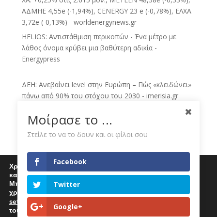
ΑΔΜΗΕ 4,55e (-1,94%), CENERGY 23 e (-0,78%), ΕΛΧΑ
3,72e (-0,13%) - worldenergynews.gr
HELIOS: Αντιστάθμιση περικοπών - Ένα μέτρο με
λάθος όνομα κρύβει μια βαθύτερη αδικία -
Energypress
ΔΕΗ: Ανεβαίνει level στην Ευρώπη – Πώς «κλειδώνει»
πάνω από 90% του στόχου του 2030 - imerisia.gr
ΔΕΗ: Πατάει γκάζι στις ΑΠΕ, έχει «κλειδώσει» το 81%
Μοίρασε το ...
του στόχου για το 2030 - BusinessDaily
Στείλε το να το δουν και οι φίλοι σου
Τιμολόγια ρεύματος Αυγούστου: Οι χρεώσεις της ΔΕΗ
για πράσινα, μπλε και κίτρινα - Thriassio.gr
ΔΕΗ: Αμετάβλητες οι τιμές του πράσινου τιμολογίου
Facebook
Χρησιμοποιούμε cookies για να σας προσφέρουμε μία
ρεύματος για τον Αύγουστο - CNN.gr
καλύτερη εμπειρία περιήγησης στον ιστότοπό μας.
Μπορείτε να μάθετε περισσότερα για τα cookies που
Twitter
Νέα στρατηγική κίνηση της ΔΕΗ με εξαγορές
χρησιμοποιούμε
θυγατρικών στην Πολωνία και Ουγγαρία -
settings
.
Επιλέγοντας "Αποδοχή" αποδέχεστε την χρήση
Google+
sofokleous10.gr
τους.