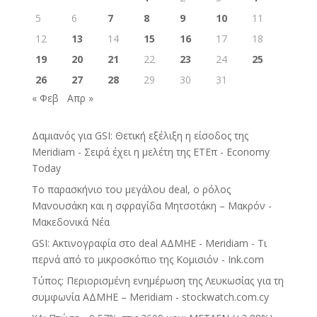
5
6
7
8
9
10
11
12
13
14
15
16
17
18
19
20
21
22
23
24
25
26
27
28
29
30
31
« Φεβ
Απρ »
Δαμιανός για GSI: Θετική εξέλιξη η είσοδος της
Meridiam - Σειρά έχει η μελέτη της ΕΤΕπ - Economy
Today
Το παρασκήνιο του μεγάλου deal, ο ρόλος
Μανουσάκη και η σφραγίδα Μητσοτάκη – Μακρόν -
Μακεδονικά Νέα
GSI: Ακτινογραφία στο deal ΑΔΜΗΕ - Meridiam - Τι
περνά από το μικροσκόπιο της Κομισιόν - Ink.com
Τύπος: Περιορισμένη ενημέρωση της Λευκωσίας για τη
συμφωνία ΑΔΜΗΕ – Meridiam - stockwatch.com.cy