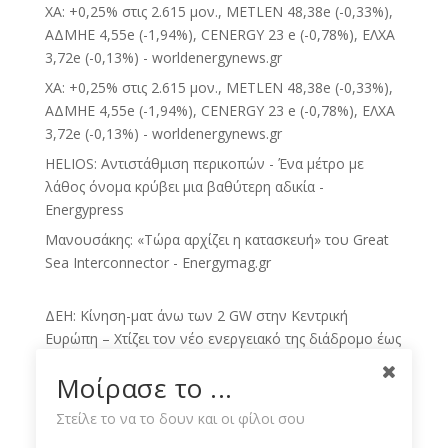
ΧΑ: +0,25% στις 2.615 μον., METLEN 48,38e (-0,33%),
ΑΔΜΗΕ 4,55e (-1,94%), CENERGY 23 e (-0,78%), ΕΛΧΑ
3,72e (-0,13%) - worldenergynews.gr
ΧΑ: +0,25% στις 2.615 μον., METLEN 48,38e (-0,33%),
ΑΔΜΗΕ 4,55e (-1,94%), CENERGY 23 e (-0,78%), ΕΛΧΑ
3,72e (-0,13%) - worldenergynews.gr
HELIOS: Αντιστάθμιση περικοπών - Ένα μέτρο με
λάθος όνομα κρύβει μια βαθύτερη αδικία -
Energypress
Μανουσάκης: «Τώρα αρχίζει η κατασκευή» του Great
Sea Interconnector - Energymag.gr
ΔΕΗ: Κίνηση-ματ άνω των 2 GW στην Κεντρική
Ευρώπη – Χτίζει τον νέο ενεργειακό της διάδρομο έως
το 2030 - sofokleous10.gr
Μοίρασε το ...
ΔΕΗ: Νέα συμφωνία για ΑΠΕ άνω των 2 GW στην
Πολωνία και την Ουγγαρία - sofokleous10.gr
Στείλε το να το δουν και οι φίλοι σου
ΔΕΗ: νέο άλμα με χαρτοφυλάκιο ΑΠΕ άνω των 2 GW -