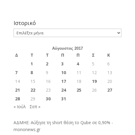
Ιστορικό
Ιστορικό
Αύγουστος 2017
Δ
Τ
Τ
Π
Π
Σ
Κ
1
2
3
4
5
6
7
8
9
10
11
12
13
14
15
16
17
18
19
20
21
22
23
24
25
26
27
28
29
30
31
« Ιούλ
Σεπ »
ΑΔΜΗΕ: Αύξησε τη short θέση το Qube σε 0,90% -
mononews.gr