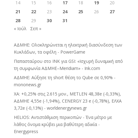
14
15
16
17
18
19
20
21
22
23
24
25
26
27
28
29
30
31
« Ιούλ
Σεπ »
ΑΔΜΗΕ: Ολοκληρώνεται η ηλεκτρική διασύνδεση των
Κυκλάδων, τα οφέλη - PowerGame
Παπασταύρου στο INK για GSI: «Ισχυρή δυναμική από
τη συμφωνία ΑΔΜΗΕ–Meridiam» - Ink.com
ΑΔΜΗΕ: Αύξησε τη short θέση το Qube σε 0,90% -
mononews.gr
ΧΑ: +0,25% στις 2.615 μον., METLEN 48,38e (-0,33%),
ΑΔΜΗΕ 4,55e (-1,94%), CENERGY 23 e (-0,78%), ΕΛΧΑ
3,72e (-0,13%) - worldenergynews.gr
HELIOS: Αντιστάθμιση περικοπών - Ένα μέτρο με
λάθος όνομα κρύβει μια βαθύτερη αδικία -
Energypress