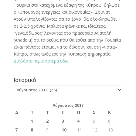
Τουρκία στα κατεχόμενα εδάφη της Κύπρου, δήλωσε
ο «υπουργός ενέργειας και οικονομίας», Σουνάτ
Ατούν υπολογίζοντας ότι το έργο θα ολοκληρωθεί
σε 2-2,5 χρόνια. Μάλιστα φάνηκε και ιδιαίτερα
“γεναιόδωρος” λέγοντας στο πρακορείο Ανατολή
(Anadolu) ότι το ρεύμα που θα έρθει από την Τουρκία
είναι πάντοτε έτοιμοι να το δώσουν και στη «νότια»
Κύπρο, όπως ανέφερε την Κυπριακή Δημοκρατία.
Διαβάστε περισσοτερα εδω
Ιστορικό
Ιστορικό
Αύγουστος 2017
Δ
Τ
Τ
Π
Π
Σ
Κ
1
2
3
4
5
6
7
8
9
10
11
12
13