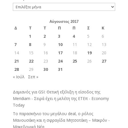
Ιστορικό
Αύγουστος 2017
Δ
Τ
Τ
Π
Π
Σ
Κ
1
2
3
4
5
6
7
8
9
10
11
12
13
14
15
16
17
18
19
20
21
22
23
24
25
26
27
28
29
30
31
« Ιούλ
Σεπ »
Δαμιανός για GSI: Θετική εξέλιξη η είσοδος της
Meridiam - Σειρά έχει η μελέτη της ΕΤΕπ - Economy
Today
Το παρασκήνιο του μεγάλου deal, ο ρόλος
Μανουσάκη και η σφραγίδα Μητσοτάκη – Μακρόν -
Μακεδονικά Νέα