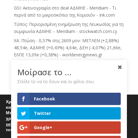
GSI: Ακτινογραφία στο deal ΑΔΜΗΕ - Meridiam - Τι
περνά από το μικροσκόπιο της Κομισιόν - Ink.com
Τύπος: Περιορισμένη ενημέρωση της Λευκωσίας για τη
συμφωνία ΑΔΜΗΕ – Meridiam - stockwatch.com.cy
ΧΑ: Πτώση - 0,57% στις 2609 μον: ΜΕΤΛΕΝ (+2,88%)
48,54e, ΑΔΜΗΕ (+0,43%) 4,64e, ΔΕΗ (-4,07%) 21,66e,
ΕΛΠΕ 13,09e (+0,38%) - worldenergynews.gr
Μοίρασε το ...
Η Vodafone θα καταβάλει στη ΔΕΗ 130 εκατ. -
Kathimerini
Στείλε το να το δουν και οι φίλοι σου
Η ΔΕΗ απορροφά όσο μπορεί τις αυξήσεις - 1 Voice
ECO NEWS BY ΔΕΗ - Skai.gr
Facebook
Χρησιμοποιούμε cookies για να σας προσφέρουμε μία
Μυτιληναίος: Τα μηνύματα και τα... fingers crossed-
καλύτερη εμπειρία περιήγησης στον ιστότοπό μας.
Μπορείτε να μάθετε περισσότερα για τα cookies που
Τσίπρας: Οι ανεξάρτητοι και το χαμηλό μονοψήφιο-
Twitter
χρησιμοποιούμε
Tips για ΔΕΗ, ΚΥΠΡ - Euro2day
settings
.
Επιλέγοντας "Αποδοχή" αποδέχεστε την χρήση
Google+
ECO NEWS BY ΔΕΗ - Skai.gr
τους.