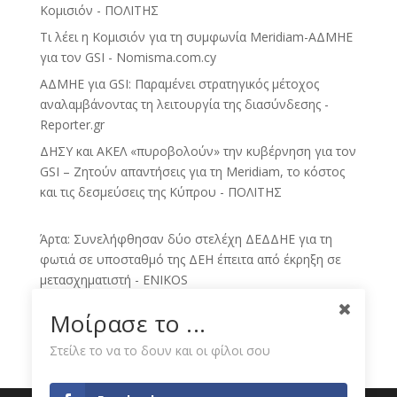
Κομισιόν - ΠΟΛΙΤΗΣ
Τι λέει η Κομισιόν για τη συμφωνία Meridiam-ΑΔΜΗΕ
για τον GSI - Nomisma.com.cy
ΑΔΜΗΕ για GSI: Παραμένει στρατηγικός μέτοχος
αναλαμβάνοντας τη λειτουργία της διασύνδεσης -
Reporter.gr
ΔΗΣΥ και ΑΚΕΛ «πυροβολούν» την κυβέρνηση για τον
GSI – Ζητούν απαντήσεις για τη Meridiam, το κόστος
και τις δεσμεύσεις της Κύπρου - ΠΟΛΙΤΗΣ
Άρτα: Συνελήφθησαν δύο στελέχη ΔΕΔΔΗΕ για τη
φωτιά σε υποσταθμό της ΔΕΗ έπειτα από έκρηξη σε
μετασχηματιστή - ENIKOS
Γενική συνέλευση του Πανελλαδικού Συνταξιούχων
Μοίρασε το ...
ΔΕΗ - eleftheria.gr
Στείλε το να το δουν και οι φίλοι σου
Έντονη αντίδραση των συνταξιούχων ΔΕΗ Π.Ε.
Φλώρινας για την κατεδάφιση των πύργων και των
εγκαταστάσεων της ΔΕΗ - neaflorina.gr