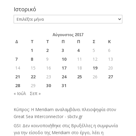
Ιστορικό
Ιστορικό
Αύγουστος 2017
Δ
Τ
Τ
Π
Π
Σ
Κ
1
2
3
4
5
6
7
8
9
10
11
12
13
14
15
16
17
18
19
20
21
22
23
24
25
26
27
28
29
30
31
« Ιούλ
Σεπ »
Κύπρος: Η Meridiam αναλαμβάνει πλειοψηφία στον
Great Sea Interconnector - sbctv.gr
GSI: Δεν κοινοποιήθηκε στις Βρυξέλλες η συμφωνία
για την είσοδο της Meridiam στο έργο, λέει η