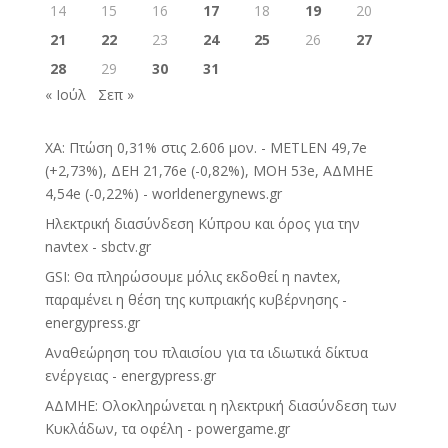
14
15
16
17
18
19
20
21
22
23
24
25
26
27
28
29
30
31
« Ιούλ
Σεπ »
ΧΑ: Πτώση 0,31% στις 2.606 μον. - METLEN 49,7e
(+2,73%), ΔΕΗ 21,76e (-0,82%), ΜΟΗ 53e, ΑΔΜΗΕ
4,54e (-0,22%) - worldenergynews.gr
Ηλεκτρική διασύνδεση Κύπρου και όρος για την
navtex - sbctv.gr
GSI: Θα πληρώσουμε μόλις εκδοθεί η navtex,
παραμένει η θέση της κυπριακής κυβέρνησης -
energypress.gr
Αναθεώρηση του πλαισίου για τα ιδιωτικά δίκτυα
ενέργειας - energypress.gr
ΑΔΜΗΕ: Ολοκληρώνεται η ηλεκτρική διασύνδεση των
Κυκλάδων, τα οφέλη - powergame.gr