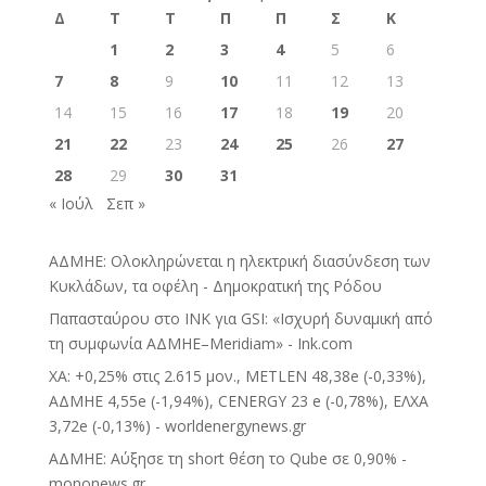
Δ
Τ
Τ
Π
Π
Σ
Κ
1
2
3
4
5
6
7
8
9
10
11
12
13
14
15
16
17
18
19
20
21
22
23
24
25
26
27
28
29
30
31
« Ιούλ
Σεπ »
ΑΔΜΗΕ: Ολοκληρώνεται η ηλεκτρική διασύνδεση των
Κυκλάδων, τα οφέλη - Δημοκρατική της Ρόδου
Παπασταύρου στο INK για GSI: «Ισχυρή δυναμική από
τη συμφωνία ΑΔΜΗΕ–Meridiam» - Ink.com
ΧΑ: +0,25% στις 2.615 μον., METLEN 48,38e (-0,33%),
ΑΔΜΗΕ 4,55e (-1,94%), CENERGY 23 e (-0,78%), ΕΛΧΑ
3,72e (-0,13%) - worldenergynews.gr
ΑΔΜΗΕ: Αύξησε τη short θέση το Qube σε 0,90% -
mononews.gr