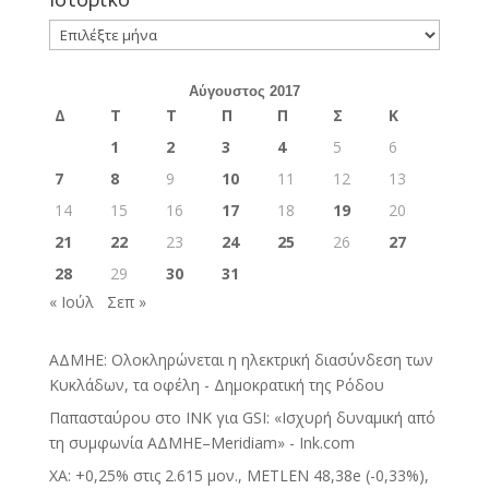
Ιστορικό
Αύγουστος 2017
Δ
Τ
Τ
Π
Π
Σ
Κ
1
2
3
4
5
6
7
8
9
10
11
12
13
14
15
16
17
18
19
20
21
22
23
24
25
26
27
28
29
30
31
« Ιούλ
Σεπ »
ΑΔΜΗΕ: Ολοκληρώνεται η ηλεκτρική διασύνδεση των
Κυκλάδων, τα οφέλη - Δημοκρατική της Ρόδου
Παπασταύρου στο INK για GSI: «Ισχυρή δυναμική από
τη συμφωνία ΑΔΜΗΕ–Meridiam» - Ink.com
ΧΑ: +0,25% στις 2.615 μον., METLEN 48,38e (-0,33%),