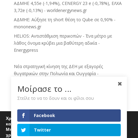
ΑΔΜΗΕ 4,55e (-1,94%), CENERGY 23 e (-0,78%), ΕΛΧΑ
3,72e (-0,13%) - worldenergynews.gr
ΑΔΜΗΕ: Αύξησε τη short θέση το Qube σε 0,90% -
mononews.gr
HELIOS: Αντιστάθμιση περικοπών - Ένα μέτρο με
λάθος όνομα κρύβει μια βαθύτερη αδικία -
Energypress
Νέα στρατηγική κίνηση της ΔΕΗ με εξαγορές
θυγατρικών στην Πολωνία και Ουγγαρία -
sofokleous10.gr
Μοίρασε το ...
ECO NEWS BY ΔΕΗ - Skai.gr
Στείλε το να το δουν και οι φίλοι σου
ΔΕΗ: Νέο deal για ΑΠΕ άνω των 2 GW σε Πολωνία και
Ουγγαρία - Dnews
Facebook
Ομιλος ΔΕΗ: Νέα συμφωνία για χαρτοφυλάκιο έργων
Χρησιμοποιούμε cookies για να σας προσφέρουμε μία
ΑΠΕ άνω των 2 GW - Kathimerini
καλύτερη εμπειρία περιήγησης στον ιστότοπό μας.
Μπορείτε να μάθετε περισσότερα για τα cookies που
Twitter
ΔΕΗ: Κίνηση-ματ άνω των 2 GW στην Κεντρική
χρησιμοποιούμε