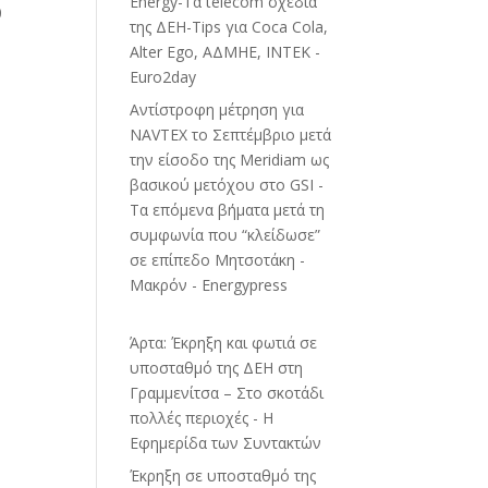
Energy-Τα telecom σχέδια
0
της ΔΕΗ-Tips για Coca Cola,
Alter Ego, ΑΔΜΗΕ, ΙΝΤΕΚ -
Euro2day
Αντίστροφη μέτρηση για
NAVTEX το Σεπτέμβριο μετά
την είσοδο της Meridiam ως
βασικού μετόχου στο GSI -
Τα επόμενα βήματα μετά τη
συμφωνία που “κλείδωσε”
σε επίπεδο Μητσοτάκη -
Μακρόν - Energypress
Άρτα: Έκρηξη και φωτιά σε
υποσταθμό της ΔΕΗ στη
Γραμμενίτσα – Στο σκοτάδι
πολλές περιοχές - Η
Εφημερίδα των Συντακτών
Έκρηξη σε υποσταθμό της