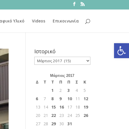
αφικό Υλικό
Videos
Επικοινωνία
Ανοίξτε
Ιστορικό
Ιστορικό
Μάρτιος 2017
Δ
Τ
Τ
Π
Π
Σ
Κ
1
2
3
4
5
6
7
8
9
10
11
12
13
14
15
16
17
18
19
20
21
22
23
24
25
26
27
28
29
30
31