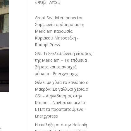
« Φεβ
Απρ »
Great Sea Interconnector:
Συμφωνία ορόσημο με τη
Meridiam παρουσία
Κυριάκου Μητσοτάκη -
Rodopi Press
GSI: Τι ξεκλειδώνει η είσοδος
της Meridiam – Τα επόμενα
βήματα και τα ανοιχτά
μέτωπα - Energymag.gr
Θέλει με χίλια το καλώδιο ο
Μακρόν: Σε γαλλικά χέρια ο
GSI – Αιφνιδιασμός στην
Κύπρο – Navtex και μελέτη
ΕΤΕπ τα προαπαιτούμενα -
Energypress
H έκπληξη από την Helleniq
ν