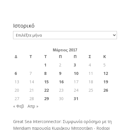
Ιστορικό
Ιστορικό
Μάρτιος 2017
Δ
Τ
Τ
Π
Π
Σ
Κ
1
2
3
4
5
6
7
8
9
10
11
12
13
14
15
16
17
18
19
20
21
22
23
24
25
26
27
28
29
30
31
« Φεβ
Απρ »
Great Sea Interconnector: Συμφωνία ορόσημο με τη
Meridiam παρουσία Κυριάκου Μητσοτάκη - Rodopi