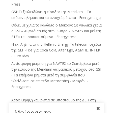
Press
GSI: Τι ξεκλειδώνει η είσοδος της Meridiam – Τα
επόμενα βήματα και τα ανοιχτά μέτωπα - Energymag.gr
Θέλει με χίλια το καλώδιο ο Μακρόν: Σε γαλλικά χέρια
ο GSI – Αιφνιδιασμός στην Κύπρο – Navtex και μελέτη
ΕΤΕπ τα προαπαιτούμενα - Energypress
H έκπληξη από την Helleniq Energy-Τα telecom σχέδια
της ΔΕΗ-Tips για Coca Cola, Alter Ego, ΑΔΜΗΕ, ΙΝΤΕΚ
- Euro2day
Αντίστροφη μέτρηση για NAVTEX το Σεπτέμβριο μετά
την είσοδο της Meridiam ως βασικού μετόχου στο GSI
- Τα επόμενα βήματα μετά τη συμφωνία που
“κλείδωσε” σε επίπεδο Μητσοτάκη - Μακρόν -
Energypress
Άρτα: Έκρηξη και φωτιά σε υποσταθμό της ΔΕΗ στη
Γραμμενίτσα – Στο σκοτάδι πολλές περιοχές - Η
Μοίρασε το ...
Εφημερίδα των Συντακτών