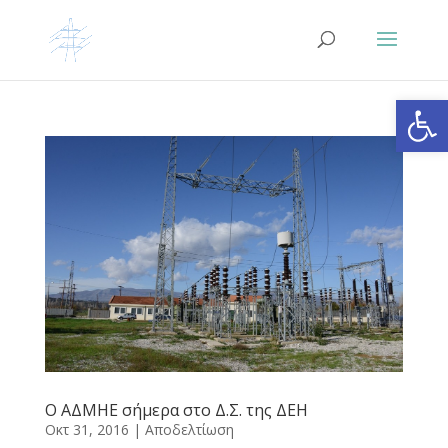
Ανοίξτε
Ο ΑΔΜΗΕ σήμερα στο Δ.Σ. της ΔΕΗ
Οκτ 31, 2016
|
Αποδελτίωση