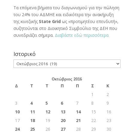
Τα επόμενα βήματα του διαγωνισμού για την πώληση
του 24% του ΑΔΜΗΕ και ειδικότερα την ανακήρυξη
της κινεζικής
State Grid
ως «προτιμητέου επενδυτή»,
συζητούνται στο Διοικητικό Συμβούλιο της ΔΕΗ που
συνεδριάζει σήμερα.
Διαβάστε εδώ περισσότερα
Ιστορικό
Ιστορικό
Οκτώβριος 2016
Δ
Τ
Τ
Π
Π
Σ
Κ
1
2
3
4
5
6
7
8
9
10
11
12
13
14
15
16
17
18
19
20
21
22
23
24
25
26
27
28
29
30