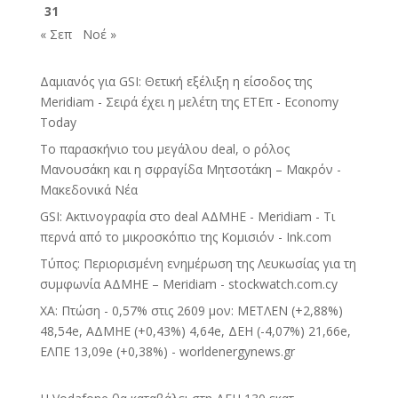
31
« Σεπ
Νοέ »
Δαμιανός για GSI: Θετική εξέλιξη η είσοδος της
Meridiam - Σειρά έχει η μελέτη της ΕΤΕπ - Economy
Today
Το παρασκήνιο του μεγάλου deal, ο ρόλος
Μανουσάκη και η σφραγίδα Μητσοτάκη – Μακρόν -
Μακεδονικά Νέα
GSI: Ακτινογραφία στο deal ΑΔΜΗΕ - Meridiam - Τι
περνά από το μικροσκόπιο της Κομισιόν - Ink.com
Τύπος: Περιορισμένη ενημέρωση της Λευκωσίας για τη
συμφωνία ΑΔΜΗΕ – Meridiam - stockwatch.com.cy
ΧΑ: Πτώση - 0,57% στις 2609 μον: ΜΕΤΛΕΝ (+2,88%)
48,54e, ΑΔΜΗΕ (+0,43%) 4,64e, ΔΕΗ (-4,07%) 21,66e,
ΕΛΠΕ 13,09e (+0,38%) - worldenergynews.gr