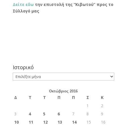
Δείτε εδω
την επιστολή της “Κιβωτού” προς το
Σύλλογό μας
Ιστορικό
Ιστορικό
Οκτώβριος 2016
Δ
Τ
Τ
Π
Π
Σ
Κ
1
2
3
4
5
6
7
8
9
10
11
12
13
14
15
16