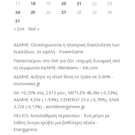
17
18
19
20
21
22
23
24
25
26
27
28
29
30
31
« Σεπ
Νοέ »
ΑΔΜΗΕ: Ολοκληρώνεται η ηλεκτρική διασύνδεση των
Κυκλάδων, τα οφέλη - PowerGame
Παπασταύρου στο INK για GSI: «Ισχυρή δυναμική από
τη συμφωνία ΑΔΜΗΕ–Meridiam» - Ink.com
ΑΔΜΗΕ: Αύξησε τη short θέση το Qube σε 0,90% -
mononews.gr
ΧΑ: +0,25% στις 2.615 μον., METLEN 48,38e (-0,33%),
ΑΔΜΗΕ 4,55e (-1,94%), CENERGY 23 e (-0,78%), ΕΛΧΑ
3,72e (-0,13%) - worldenergynews.gr
HELIOS: Αντιστάθμιση περικοπών - Ένα μέτρο με
λάθος όνομα κρύβει μια βαθύτερη αδικία -
Energypress