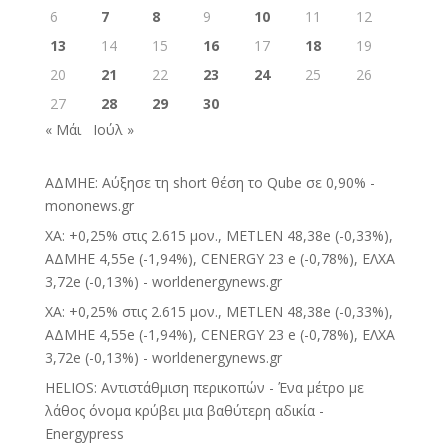
6
7
8
9
10
11
12
13
14
15
16
17
18
19
20
21
22
23
24
25
26
27
28
29
30
« Μάι
Ιούλ »
ΑΔΜΗΕ: Αύξησε τη short θέση το Qube σε 0,90% -
mononews.gr
ΧΑ: +0,25% στις 2.615 μον., METLEN 48,38e (-0,33%),
ΑΔΜΗΕ 4,55e (-1,94%), CENERGY 23 e (-0,78%), ΕΛΧΑ
3,72e (-0,13%) - worldenergynews.gr
ΧΑ: +0,25% στις 2.615 μον., METLEN 48,38e (-0,33%),
ΑΔΜΗΕ 4,55e (-1,94%), CENERGY 23 e (-0,78%), ΕΛΧΑ
3,72e (-0,13%) - worldenergynews.gr
HELIOS: Αντιστάθμιση περικοπών - Ένα μέτρο με
λάθος όνομα κρύβει μια βαθύτερη αδικία -
Energypress