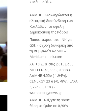
« Μάι
Ιούλ »
ΑΔΜΗΕ: Ολοκληρώνεται η
ηλεκτρική διασύνδεση των
Κυκλάδων, τα οφέλη -
Δημοκρατική της Ρόδου
Παπασταύρου στο INK για
GSI: «Ισχυρή δυναμική από
τη συμφωνία ΑΔΜΗΕ–
Meridiam» - Ink.com
ΧΑ: +0,25% στις 2.615 μον.,
METLEN 48,38e (-0,33%),
ΑΔΜΗΕ 4,55e (-1,94%),
CENERGY 23 e (-0,78%), ΕΛΧΑ
3,72e (-0,13%) -
worldenergynews.gr
ΑΔΜΗΕ: Αύξησε τη short
θέση το Qube σε 0,90% -