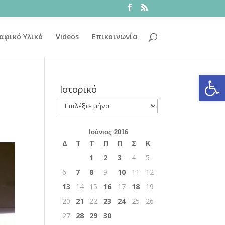
αφικό Υλικό
Videos
Επικοινωνία
Ανοίξτε
Ιστορικό
Ιστορικό
Ιούνιος 2016
Δ
Τ
Τ
Π
Π
Σ
Κ
1
2
3
4
5
6
7
8
9
10
11
12
13
14
15
16
17
18
19
20
21
22
23
24
25
26
27
28
29
30