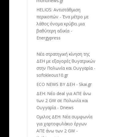
mononews.gr
HELIOS: Αντιστάθμιση
περικοπών - Ένα μέτρο με
λάθος όνομα κρύβει μια
βαθύτερη αδικία -
Energypress
Νέα στρατηγική κίνηση της
ΔΕΗ με εξαγορές θυγατρικών
στην Πολωνία και Ουγγαρία -
sofokleous10.gr
ECO NEWS BY ΔΕΗ - Skai.gr
ΔΕΗ: Νέο deal για ΑΠΕ άνω
των 2 GW σε Πολωνία και
Ουγγαρία - Dnews
Ομιλος ΔΕΗ: Νέα συμφωνία
για χαρτοφυλάκιο έργων
ΑΠΕ άνω των 2 GW -