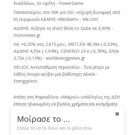
Κυκλάδων, τα οφέλη - PowerGame
Παπασταύρου στο INK για GSI: «Ισχυρή δυναμική από
τη συμφωνία ΑΔΜΗΕ–Meridiam» - Ink.com
ΑΔΜΗΕ: Αύξησε τη short θέση το Qube σε 0,90% -
mononews.gr
ΧΑ: +0,25% στις 2.615 μον., METLEN 48,38e (-0,33%),
ΑΔΜΗΕ 4,55e (-1,94%), CENERGY 23 e (-0,78%), ΕΛΧΑ
3,72e (-0,13%) - worldenergynews.gr
HELIOS: Αντιστάθμιση περικοπών - Ένα μέτρο με
λάθος όνομα κρύβει μια βαθύτερη αδικία -
Energypress
Απάτη στη Φαρκαδόνα: «Μαϊμού» υπάλληλος της ΔΕΗ
έπεισε ηλικιωμένη να βγάλει χρήματα και κοσμήματα
στην αυλή - TaMeteora.gr
Μοίρασε το ...
Νέα στρατηγική κίνηση της ΔΕΗ με εξαγορές
θυγατρικών στην Πολωνία και Ουγγαρία -
Στείλε το να το δουν και οι φίλοι σου
sofokleous10.gr