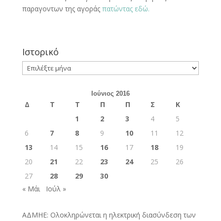
παραγοντων της αγοράς
πατώντας εδώ.
Ιστορικό
Ιστορικό
Ιούνιος 2016
Δ
Τ
Τ
Π
Π
Σ
Κ
1
2
3
4
5
6
7
8
9
10
11
12
13
14
15
16
17
18
19
20
21
22
23
24
25
26
27
28
29
30
« Μάι
Ιούλ »
ΑΔΜΗΕ: Ολοκληρώνεται η ηλεκτρική διασύνδεση των