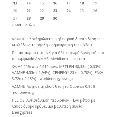
13
14
15
16
17
18
19
20
21
22
23
24
25
26
27
28
29
30
« Μάι
Ιούλ »
ΑΔΜΗΕ: Ολοκληρώνεται η ηλεκτρική διασύνδεση των
Κυκλάδων, τα οφέλη - Δημοκρατική της Ρόδου
Παπασταύρου στο INK για GSI: «Ισχυρή δυναμική από
τη συμφωνία ΑΔΜΗΕ–Meridiam» - Ink.com
ΧΑ: +0,25% στις 2.615 μον., METLEN 48,38e (-0,33%),
ΑΔΜΗΕ 4,55e (-1,94%), CENERGY 23 e (-0,78%), ΕΛΧΑ
3,72e (-0,13%) - worldenergynews.gr
ΑΔΜΗΕ: Αύξησε τη short θέση το Qube σε 0,90% -
mononews.gr
HELIOS: Αντιστάθμιση περικοπών - Ένα μέτρο με
λάθος όνομα κρύβει μια βαθύτερη αδικία -
Energypress