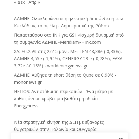
« Δεκ
Απρ »
ΑΔΜΗΕ: Ολοκληρώνεται η ηλεκτρική διασύνδεση των
Κυκλάδων, τα οφέλη - Δημοκρατική της Ρόδου
Παπασταύρου στο INK για GSI: «Ισχυρή δυναμική από
τη συμφωνία ΑΔΜΗΕ–Meridiam» - Ink.com
ΧΑ: +0,25% στις 2.615 μον., METLEN 48,38e (-0,33%),
ΑΔΜΗΕ 4,55e (-1,94%), CENERGY 23 e (-0,78%), ΕΛΧΑ
3,72e (-0,13%) - worldenergynews.gr
ΑΔΜΗΕ: Αύξησε τη short θέση το Qube σε 0,90% -
mononews.gr
HELIOS: Αντιστάθμιση περικοπών - Ένα μέτρο με
λάθος όνομα κρύβει μια βαθύτερη αδικία -
Energypress
Νέα στρατηγική κίνηση της ΔΕΗ με εξαγορές
θυγατρικών στην Πολωνία και Ουγγαρία -
sofokleous10.gr