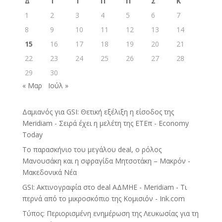
Δ
Τ
Τ
Π
Π
Σ
Κ
1
2
3
4
5
6
7
8
9
10
11
12
13
14
15
16
17
18
19
20
21
22
23
24
25
26
27
28
29
30
« Μαρ
Ιούλ »
Δαμιανός για GSI: Θετική εξέλιξη η είσοδος της
Meridiam - Σειρά έχει η μελέτη της ΕΤΕπ - Economy
Today
Το παρασκήνιο του μεγάλου deal, ο ρόλος
Μανουσάκη και η σφραγίδα Μητσοτάκη – Μακρόν -
Μακεδονικά Νέα
GSI: Ακτινογραφία στο deal ΑΔΜΗΕ - Meridiam - Τι
περνά από το μικροσκόπιο της Κομισιόν - Ink.com
Τύπος: Περιορισμένη ενημέρωση της Λευκωσίας για τη