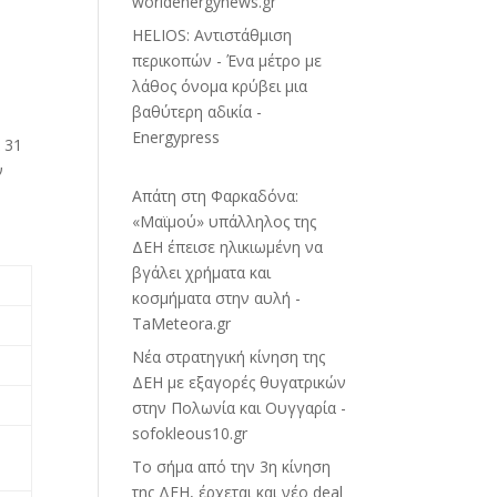
worldenergynews.gr
HELIOS: Αντιστάθμιση
περικοπών - Ένα μέτρο με
λάθος όνομα κρύβει μια
βαθύτερη αδικία -
Energypress
 31
ν
Απάτη στη Φαρκαδόνα:
«Μαϊμού» υπάλληλος της
ΔΕΗ έπεισε ηλικιωμένη να
βγάλει χρήματα και
κοσμήματα στην αυλή -
TaMeteora.gr
Νέα στρατηγική κίνηση της
ΔΕΗ με εξαγορές θυγατρικών
στην Πολωνία και Ουγγαρία -
sofokleous10.gr
Το σήμα από την 3η κίνηση
της ΔΕΗ, έρχεται και νέο deal