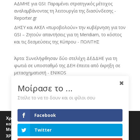
ΑΔΜΗΕ για GSI: Παραμένει στρατηγικός μέτοχος
αναλαμβάνοντας τη λειτουργία της διασύνδεσης -
Reporter.gr
ΔΗΣΥ και ΑΚΕΛ «πυροβολούν» την κυβέρνηση για τον
GSI – Ζητούν απαντήσεις για τη Meridiam, το κόστος
και τις δεσμεύσεις της Κύπρου - ΠΟΛΙΤΗΣ
Άρτα: Συνελήφθησαν δύο στελέχη ΔΕΔΔΗΕ για τη
φωτιά σε υποσταθμό της ΔΕΗ έπειτα από έκρηξη σε
μετασχηματιστή - ENIKOS
Γενική συνέλευση του Πανελλαδικού Συνταξιούχων
Μοίρασε το ...
ΔΕΗ - eleftheria.gr
Στείλε το να το δουν και οι φίλοι σου
Έντονη αντίδραση των συνταξιούχων ΔΕΗ Π.Ε.
Φλώρινας για την κατεδάφιση των πύργων και των
εγκαταστάσεων της ΔΕΗ - neaflorina.gr
Facebook
Χρησιμοποιούμε cookies για να σας προσφέρουμε μία
Χ.Α.: Μοιρασμένο το ταμπλό – Υπεραπόδοση για
καλύτερη εμπειρία περιήγησης στον ιστότοπό μας.
Metlen, «βαρίδια» Viohalco και ΔΕΗ - Business Voice
Μπορείτε να μάθετε περισσότερα για τα cookies που
Twitter
χρησιμοποιούμε
Χρηματιστήριο: Τι συμβαίνει σε Metlen, Αlter Ego,