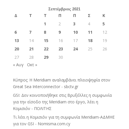
Σεπτέμβριος 2021
Δ
Τ
Τ
Π
Π
Σ
Κ
1
2
3
4
5
6
7
8
9
10
11
12
13
14
15
16
17
18
19
20
21
22
23
24
25
26
27
28
29
30
« Αυγ
Οκτ »
Κύπρος: Η Meridiam αναλαμβάνει πλειοψηφία στον
Great Sea Interconnector - sbctv.gr
GSI: Δεν κοινοποιήθηκε στις Βρυξέλλες η συμφωνία
για την είσοδο της Meridiam στο έργο, λέει η
Κομισιόν - ΠΟΛΙΤΗΣ
Τι λέει η Κομισιόν για τη συμφωνία Meridiam-ΑΔΜΗΕ
για τον GSI - Nomisma.com.cy