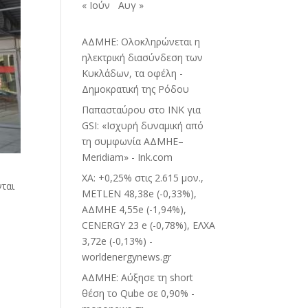
« Ιούν
Αυγ »
ΑΔΜΗΕ: Ολοκληρώνεται η
ηλεκτρική διασύνδεση των
Κυκλάδων, τα οφέλη -
Δημοκρατική της Ρόδου
Παπασταύρου στο INK για
GSI: «Ισχυρή δυναμική από
τη συμφωνία ΑΔΜΗΕ–
Meridiam» - Ink.com
ΧΑ: +0,25% στις 2.615 μον.,
νται
METLEN 48,38e (-0,33%),
ΑΔΜΗΕ 4,55e (-1,94%),
CENERGY 23 e (-0,78%), ΕΛΧΑ
3,72e (-0,13%) -
worldenergynews.gr
ΑΔΜΗΕ: Αύξησε τη short
θέση το Qube σε 0,90% -