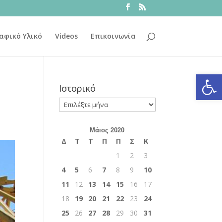
αφικό Υλικό
Videos
Επικοινωνία
Ανοίξτε
Ιστορικό
Ιστορικό
Μάιος 2020
Δ
Τ
Τ
Π
Π
Σ
Κ
1
2
3
4
5
6
7
8
9
10
11
12
13
14
15
16
17
18
19
20
21
22
23
24
25
26
27
28
29
30
31