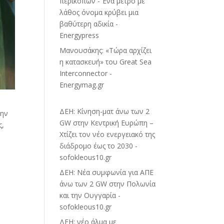
περικοπών - Ένα μέτρο με
λάθος όνομα κρύβει μια
βαθύτερη αδικία -
Energypress
Μανουσάκης: «Τώρα αρχίζει
η κατασκευή» του Great Sea
Interconnector -
Energymag.gr
ΔΕΗ: Κίνηση-ματ άνω των 2
την
GW στην Κεντρική Ευρώπη –
ς,
Χτίζει τον νέο ενεργειακό της
διάδρομο έως το 2030 -
sofokleous10.gr
ΔΕΗ: Νέα συμφωνία για ΑΠΕ
άνω των 2 GW στην Πολωνία
και την Ουγγαρία -
sofokleous10.gr
ΔΕΗ: νέο άλμα με