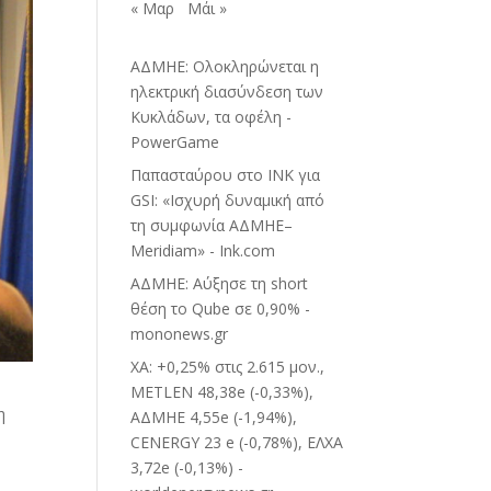
« Μαρ
Μάι »
ΑΔΜΗΕ: Ολοκληρώνεται η
ηλεκτρική διασύνδεση των
Κυκλάδων, τα οφέλη -
PowerGame
Παπασταύρου στο INK για
GSI: «Ισχυρή δυναμική από
τη συμφωνία ΑΔΜΗΕ–
Meridiam» - Ink.com
ΑΔΜΗΕ: Αύξησε τη short
θέση το Qube σε 0,90% -
mononews.gr
ΧΑ: +0,25% στις 2.615 μον.,
METLEN 48,38e (-0,33%),
η
ΑΔΜΗΕ 4,55e (-1,94%),
CENERGY 23 e (-0,78%), ΕΛΧΑ
3,72e (-0,13%) -