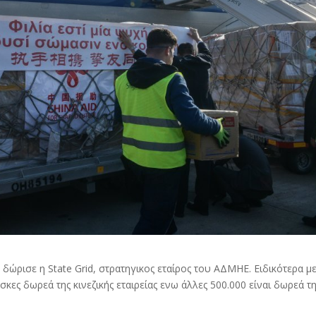
 δώρισε η State Grid, στρατηγικος εταίρος του ΑΔΜΗΕ. Ειδικότερα μ
κες δωρεά της κινεζικής εταιρείας ενω άλλες 500.000 είναι δωρεά τ