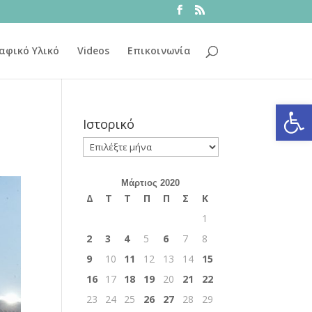
αφικό Υλικό
Videos
Επικοινωνία
Ανοίξτε
Ιστορικό
Ιστορικό
Μάρτιος 2020
Δ
Τ
Τ
Π
Π
Σ
Κ
1
2
3
4
5
6
7
8
9
10
11
12
13
14
15
16
17
18
19
20
21
22
23
24
25
26
27
28
29