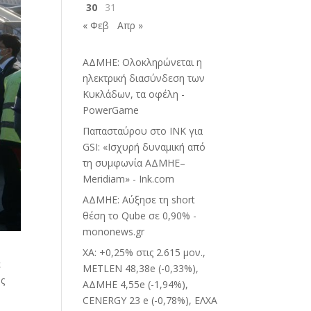
30
31
« Φεβ
Απρ »
ΑΔΜΗΕ: Ολοκληρώνεται η
ηλεκτρική διασύνδεση των
Κυκλάδων, τα οφέλη -
PowerGame
Παπασταύρου στο INK για
GSI: «Ισχυρή δυναμική από
τη συμφωνία ΑΔΜΗΕ–
Meridiam» - Ink.com
ΑΔΜΗΕ: Αύξησε τη short
θέση το Qube σε 0,90% -
mononews.gr
ΧΑ: +0,25% στις 2.615 μον.,
ε
METLEN 48,38e (-0,33%),
ης
ΑΔΜΗΕ 4,55e (-1,94%),
CENERGY 23 e (-0,78%), ΕΛΧΑ