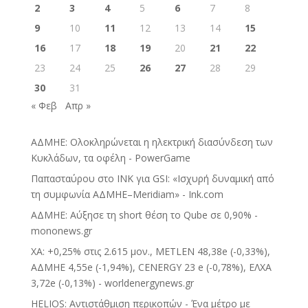
2
3
4
5
6
7
8
9
10
11
12
13
14
15
16
17
18
19
20
21
22
23
24
25
26
27
28
29
30
31
« Φεβ
Απρ »
ΑΔΜΗΕ: Ολοκληρώνεται η ηλεκτρική διασύνδεση των
Κυκλάδων, τα οφέλη - PowerGame
Παπασταύρου στο INK για GSI: «Ισχυρή δυναμική από
τη συμφωνία ΑΔΜΗΕ–Meridiam» - Ink.com
ΑΔΜΗΕ: Αύξησε τη short θέση το Qube σε 0,90% -
mononews.gr
ΧΑ: +0,25% στις 2.615 μον., METLEN 48,38e (-0,33%),
ΑΔΜΗΕ 4,55e (-1,94%), CENERGY 23 e (-0,78%), ΕΛΧΑ
3,72e (-0,13%) - worldenergynews.gr
HELIOS: Αντιστάθμιση περικοπών - Ένα μέτρο με