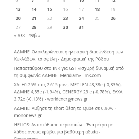
6
7
8
9
10
11
12
13
14
15
16
17
18
19
20
21
22
23
24
25
26
27
28
29
30
31
« Δεκ
Φεβ »
ΑΔΜΗΕ: Ολοκληρώνεται η ηλεκτρική διασύνδεση των
Κυκλάδων, τα οφέλη - Δημοκρατική της Ρόδου
Παπασταύρου στο INK για GSI: «Ισχυρή δυναμική από
τη συμφωνία ΑΔΜΗΕ–Meridiam» - Ink.com
ΧΑ: +0,25% στις 2.615 μον., METLEN 48,38e (-0,33%),
ΑΔΜΗΕ 4,55e (-1,94%), CENERGY 23 e (-0,78%), ΕΛΧΑ
3,72e (-0,13%) - worldenergynews.gr
ΑΔΜΗΕ: Αύξησε τη short θέση το Qube σε 0,90% -
mononews.gr
HELIOS: Αντιστάθμιση περικοπών - Ένα μέτρο με
λάθος όνομα κρύβει μια βαθύτερη αδικία -
Energypress