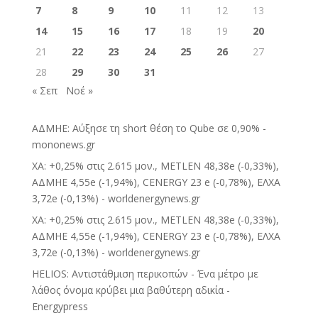
7
8
9
10
11
12
13
14
15
16
17
18
19
20
21
22
23
24
25
26
27
28
29
30
31
« Σεπ
Νοέ »
ΑΔΜΗΕ: Αύξησε τη short θέση το Qube σε 0,90% -
mononews.gr
ΧΑ: +0,25% στις 2.615 μον., METLEN 48,38e (-0,33%),
ΑΔΜΗΕ 4,55e (-1,94%), CENERGY 23 e (-0,78%), ΕΛΧΑ
3,72e (-0,13%) - worldenergynews.gr
ΧΑ: +0,25% στις 2.615 μον., METLEN 48,38e (-0,33%),
ΑΔΜΗΕ 4,55e (-1,94%), CENERGY 23 e (-0,78%), ΕΛΧΑ
3,72e (-0,13%) - worldenergynews.gr
HELIOS: Αντιστάθμιση περικοπών - Ένα μέτρο με
λάθος όνομα κρύβει μια βαθύτερη αδικία -
Energypress