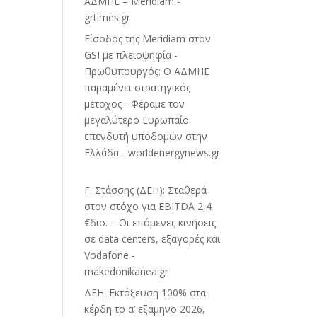
ΑΔΜΗΕ – Meridiam -
grtimes.gr
Eίσοδος της Meridiam στον
GSI με πλειοψηφία -
Πρωθυπουργός: Ο ΑΔΜΗΕ
παραμένει στρατηγικός
μέτοχος - Φέραμε τον
μεγαλύτερο Ευρωπαίο
επενδυτή υποδομών στην
Ελλάδα - worldenergynews.gr
Γ. Στάσσης (ΔΕΗ): Σταθερά
στον στόχο για EBITDA 2,4
€δισ. – Οι επόμενες κινήσεις
σε data centers, εξαγορές και
Vodafone -
makedonikanea.gr
ΔΕΗ: Εκτόξευση 100% στα
κέρδη το α’ εξάμηνο 2026,