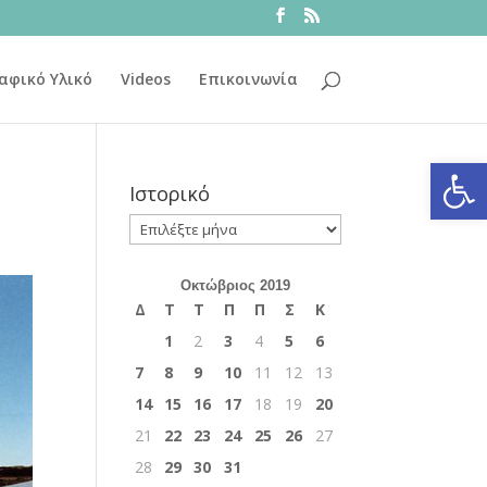
αφικό Υλικό
Videos
Επικοινωνία
Ανοίξτε
Ιστορικό
Ιστορικό
Οκτώβριος 2019
Δ
Τ
Τ
Π
Π
Σ
Κ
1
2
3
4
5
6
7
8
9
10
11
12
13
14
15
16
17
18
19
20
21
22
23
24
25
26
27
28
29
30
31