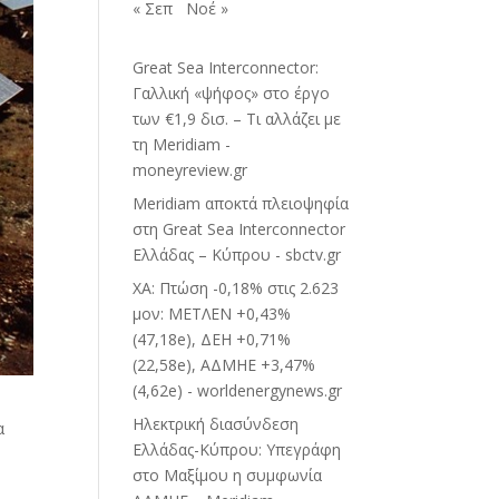
« Σεπ
Νοέ »
Great Sea Interconnector:
Γαλλική «ψήφος» στο έργο
των €1,9 δισ. – Τι αλλάζει με
τη Meridiam -
moneyreview.gr
Meridiam αποκτά πλειοψηφία
στη Great Sea Interconnector
Ελλάδας – Κύπρου - sbctv.gr
ΧΑ: Πτώση -0,18% στις 2.623
μον: ΜΕΤΛΕΝ +0,43%
(47,18e), ΔΕΗ +0,71%
(22,58e), ΑΔΜΗΕ +3,47%
(4,62e) - worldenergynews.gr
Ηλεκτρική διασύνδεση
α
Ελλάδας-Κύπρου: Υπεγράφη
στο Μαξίμου η συμφωνία