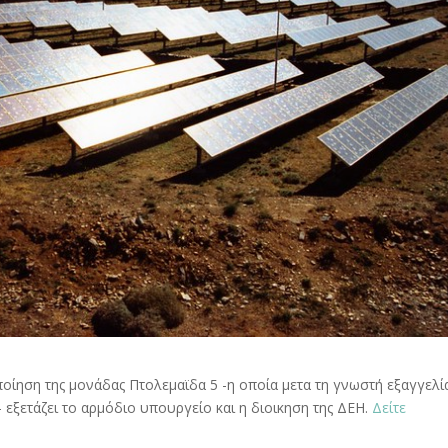
οποίηση της μονάδας Πτολεμαϊδα 5 -η οποία μετα τη γνωστή εξαγγελί
ξετάζει το αρμόδιο υπουργείο και η διοικηση της ΔΕΗ.
Δείτε