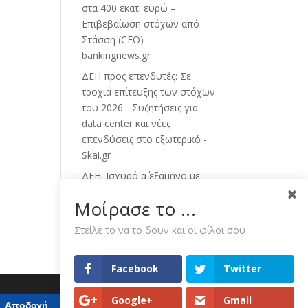
στα 400 εκατ. ευρώ –
Επιβεβαίωση στόχων από
Στάσση (CEO) -
bankingnews.gr
ΔΕΗ προς επενδυτές: Σε
τροχιά επίτευξης των στόχων
του 2026 - Συζητήσεις για
data center και νέες
επενδύσεις στο εξωτερικό -
Skai.gr
ΔΕΗ: Ισχυρό α΄ εξάμηνο με
προσαρμοσμένο EBITDA στα
Μοίρασε το ...
€1,2 δισ. - newmoney.gr
Γιώργος Στάσσης (ΔΕΗ):
Στείλε το να το δουν και οι φίλοι σου
Παραμένουμε σε τροχιά
επίτευξης των στόχων μας -
Facebook
Twitter
mononews.gr
Google+
Gmail
Αποδοχή
Απόρριψη
Ρυθμίσεις