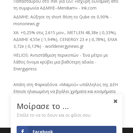
Παπασταύρου στο INK για GSI: «Ισχυρή δυναμική από
τη συμφωνία ΑΔΜΗΕ–Meridiam» - Ink.com
ΑΔΜΗΕ: Αύξησε τη short θέση το Qube σε 0,90% -
mononews.gr
ΧΑ: +0,25% στις 2.615 μον., METLEN 48,38e (-0,33%),
ΑΔΜΗΕ 4,55e (-1,94%), CENERGY 23 e (-0,78%), ΕΛΧΑ
3,72e (-0,13%) - worldenergynews.gr
HELIOS: Αντιστάθμιση περικοπών - Ένα μέτρο με
λάθος όνομα κρύβει μια βαθύτερη αδικία -
Energypress
Απάτη στη Φαρκαδόνα: «Μαϊμού» υπάλληλος της ΔΕΗ
έπεισε ηλικιωμένη να βγάλει χρήματα και κοσμήματα
στην αυλή - TaMeteora.gr
Μοίρασε το ...
Νέα στρατηγική κίνηση της ΔΕΗ με εξαγορές
θυγατρικών στην Πολωνία και Ουγγαρία -
Στείλε το να το δουν και οι φίλοι σου
sofokleous10.gr
Το σήμα από την 3η κίνηση της ΔΕΗ, έρχεται και νέο
Facebook