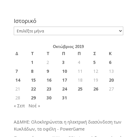
Ιστορικό
Ιστορικό
Οκτώβριος 2019
Δ
Τ
Τ
Π
Π
Σ
Κ
1
2
3
4
5
6
7
8
9
10
11
12
13
14
15
16
17
18
19
20
21
22
23
24
25
26
27
28
29
30
31
« Σεπ
Νοέ »
ΑΔΜΗΕ: Ολοκληρώνεται η ηλεκτρική διασύνδεση των
Κυκλάδων, τα οφέλη - PowerGame