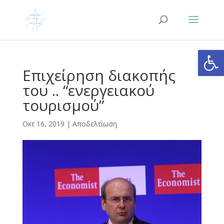
Ανοίξτε
Επιχείρηση διακοπής
του .. “ενεργειακού
τουρισμού”
Οκτ 16, 2019
|
Αποδελτίωση