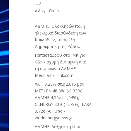
30
« Αυγ
Οκτ »
ΑΔΜΗΕ: Ολοκληρώνεται η
ηλεκτρική διασύνδεση των
Κυκλάδων, τα οφέλη -
Δημοκρατική της Ρόδου
Παπασταύρου στο INK για
GSI: «Ισχυρή δυναμική από
τη συμφωνία ΑΔΜΗΕ–
Meridiam» - Ink.com
ΧΑ: +0,25% στις 2.615 μον.,
METLEN 48,38e (-0,33%),
ΑΔΜΗΕ 4,55e (-1,94%),
CENERGY 23 e (-0,78%), ΕΛΧΑ
3,72e (-0,13%) -
worldenergynews.gr
ΑΔΜΗΕ: Αύξησε τη short