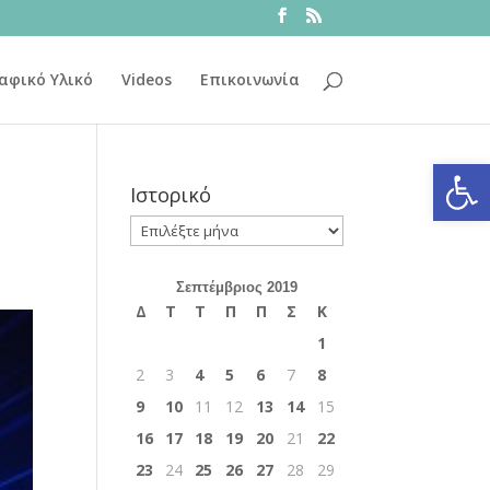
αφικό Υλικό
Videos
Επικοινωνία
Ανοίξτε
Ιστορικό
Ιστορικό
Σεπτέμβριος 2019
Δ
Τ
Τ
Π
Π
Σ
Κ
1
2
3
4
5
6
7
8
9
10
11
12
13
14
15
16
17
18
19
20
21
22
23
24
25
26
27
28
29