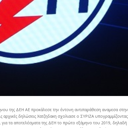
ήνου της ΔΕΗ ΑΕ προκάλεσε την έντονη αντιπαράθεση αναμεσα στη
Τις αρχικές δηλώσεις Χατζηδακη σχολιασε ο ΣΥΡΙΖΑ υπογραμμίζοντας 
ει για τα αποτελέσματα της ΔΕΗ το πρώτο εξάμηνο του 2019, δηλαδή 